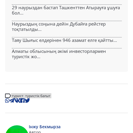
29 наурыздан бастап Ташкенттен Атырауға ұшуға
бол...
Наурыздың соңына дейін Дубайға рейстер
тоқтатылды...
Таяу Шығыс елдерінен 946 азамат елге қайтты...
Алматы облысының әкімі инвесторлармен
туристік жо...
турист
туристік бағыт
Інжу Бекмырза
Автор