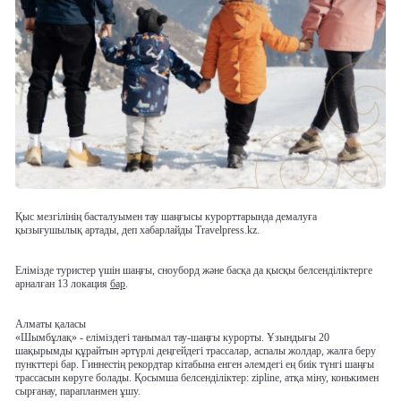
Қыс мезгілінің басталуымен тау шаңғысы курорттарында демалуға
қызығушылық артады, деп хабарлайды Travelpress.kz.
Елімізде туристер үшін шаңғы, сноуборд және басқа да қысқы белсенділіктерге
арналған 13 локация
бар
.
Алматы қаласы
«Шымбұлақ»
- еліміздегі танымал тау-шаңғы курорты. Ұзындығы 20
шақырымды құрайтын әртүрлі деңгейдегі трассалар, аспалы жолдар, жалға беру
пункттері бар. Гиннестің рекордтар кітабына енген әлемдегі ең биік түнгі шаңғы
трассасын көруге болады. Қосымша белсенділіктер: zipline, атқа міну, конькимен
сырғанау, парапланмен ұшу.