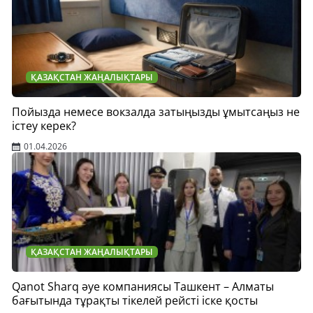
ҚАЗАҚСТАН ЖАҢАЛЫҚТАРЫ
Пойызда немесе вокзалда затыңызды ұмытсаңыз не
істеу керек?
01.04.2026
ҚАЗАҚСТАН ЖАҢАЛЫҚТАРЫ
Qanot Sharq әуе компаниясы Ташкент – Алматы
бағытында тұрақты тікелей рейсті іске қосты