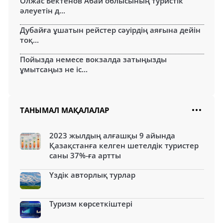
Олжас Бектенов Абай облысының туристік
әлеуетін д...
Дубайға ұшатын рейстер сәуірдің аяғына дейін
тоқ...
Пойызда немесе вокзалда затыңызды
ұмытсаңыз не іс...
ТАНЫМАЛ МАҚАЛАЛАР
2023 жылдың алғашқы 9 айында
Қазақстанға келген шетелдік туристер
саны 37%-ға артты
Үздік авторлық турлар
Туризм көрсеткіштері