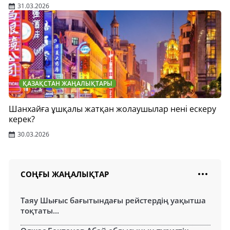
31.03.2026
ҚАЗАҚСТАН ЖАҢАЛЫҚТАРЫ
Шанхайға ұшқалы жатқан жолаушылар нені ескеру
керек?
30.03.2026
СОҢҒЫ ЖАҢАЛЫҚТАР
Таяу Шығыс бағытындағы рейстердің уақытша
тоқтаты...