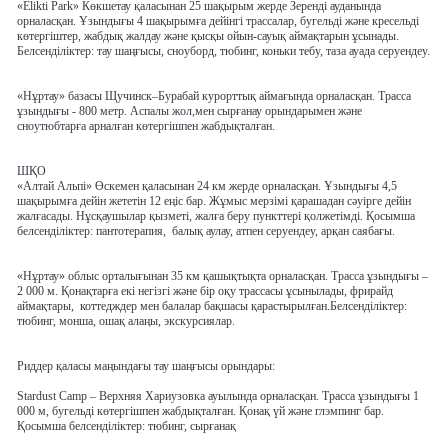
«Elikti Park»
Көкшетау қаласынан 25 шақырым жерде Зеренді ауданында
орналасқан. Ұзындығы 4 шақырымға дейінгі трассалар, бугельді және кресельді
көтергіштер, жабдық жалдау және қысқы ойын-сауық аймақтарын ұсынады.
Белсенділіктер: тау шаңғысы, сноуборд, тюбинг, коньки тебу, таза ауада серуендеу.
«Нұртау» базасы
Щучинск–Бурабай курорттық аймағында орналасқан. Трасса
ұзындығы - 800 метр. Аспалы жол,мен сырғанау орындарымен және
сноутюбтарға арналған көтергішпен жабдықталған.
ШҚО
«Алтай Альпі»
Өскемен қаласынан 24 км жерде орналасқан. Ұзындығы 4,5
шақырымға дейін жететін 12 еңіс бар. Жұмыс мерзімі қарашадан сәуірге дейін
жалғасады. Нұсқаушылар қызметі, жалға беру пункттері қолжетімді. Қосымша
белсенділіктер: пантотерапия, балық аулау, атпен серуендеу, арқан саябағы.
«Нұртау»
облыс орталығынан 35 км қашықтықта орналасқан. Трасса ұзындығы –
2 000 м. Қонақтарға екі негізгі және бір оқу трассасы ұсынылады, фрирайд
аймақтары, коттедждер мен балалар бақшасы қарастырылған.Белсенділіктер:
тюбинг, монша, ошақ алаңы, экскурсиялар.
Риддер қаласы маңындағы тау шаңғысы орындары:
Stardust Camp
– Верхняя Хариузовка ауылында орналасқан. Трасса ұзындығы 1
000 м, бугельді көтергішпен жабдықталған. Қонақ үй және глэмпинг бар.
Қосымша белсенділіктер: тюбинг, сырғанақ