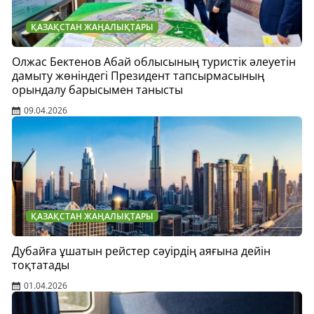
ҚАЗАҚСТАН ЖАҢАЛЫҚТАРЫ
Олжас Бектенов Абай облысының туристік әлеуетін
дамыту жөніндегі Президент тапсырмасының
орындалу барысымен танысты
09.04.2026
ҚАЗАҚСТАН ЖАҢАЛЫҚТАРЫ
Дубайға ұшатын рейстер сәуірдің аяғына дейін
тоқтатады
01.04.2026