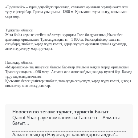
«Эдельвейс»
– түрлі деңгейдегі трассалар, слаломға арналған сертификатталған
түсу еңістері бар. Трасса ұзындығы –1300 м. Қосымша: тауға шығу, конькимен
сырғанау.
Түркістан облысы
Жыл бойы жұмыс істейтін
«Алатау»
курорты Төле би ауданының Нысанбек
ауылында орналасқан. Трасса ұзындығы – 1 800 м. Белсенділіктер: шаңғы,
сноуборд, тюбинг, қарда жүру көлігі, қарда жүруге арналған арнайы құралдар,
атпен серуендеу маршруттары.
Павлодар облысы
«Мырзашоқы»
тау шаңғысы базасы Қаражар ауылына жақын жерде орналасқан.
Трасса ұзындығы - 960 метр. Аспалы жол және жабдық жалдау пункті бар. Базада
тұру қарастырылмаған.
Қосымша белсенділіктер: тюбинг, таза ауада серуендеу, қарда жүру көлігі, қысқы
пикниктер мен экскурсиялар.
Новости по тегам:
турист
,
туристік бағыт
Qanot Sharq әуе компаниясы Ташкент – Алматы
бағыт...
Алматылықтар Наурызды қалай қарсы алды?...