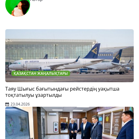
ҚАЗАҚСТАН ЖАҢАЛЫҚТАРЫ
Таяу Шығыс бағытындағы рейстердің уақытша
тоқтатылуы ұзартылды
23.04.2026