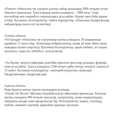
«Pioneer»
отбасылық тау курорты ұлттық саябақ аумағында 2000 метрден астам
биіктікте орналасқан. Трассалардың жалпы ұзындығы – 3000 метр. Олар
әуесқойлар мен тәжірибелі спортшыларға да қолайлы. Курорт жыл бойы жұмыс
істейді. Қосымша: белсенділіктер: табиғи маршруттар, отбасылық бағдарламалар,
жабдықтарды жалға алу қолжетімді.
Алматы облысы
«Оi-Qaragai»
отбасылық тау курортында жалпы ұзындығы 28 шақырымды
құрайтын 15 трасса бар. Аумағында мейрамханалар, қонақ үй және ойын-сауық
алаңдары қызмет көрсетеді. Қосымша белсенділіктер: арқан саябағы, ат спорты
орталығы, садақ ату, пейнтбол, экскурсиялар.
«Ақ Бұлақ»
әртүрлі дайындық деңгейіне арналған трассалар ұсынады, фрирайд
үшін де қолайлы. Трасса ұзындығы 2500 метрге дейін жетеді, көтерілу уақыты 8–
13 минут. Қосымша мүмкіндіктер: санаторий-курорттық сауықтыру
бағдарламалары, квадроциклдер.
Ақмола облысы
Өңір бірнеше қысқы туризм нысандарын ұсынады.
«Orman Ski Resort»
Щучинск-Бурабай курорт аймағында орналасқан. Кешенде
жалпы ұзындығы 800 метрлік трассалар, көтергіштер, кешкі жарықтандыру,
жабдықты жалдау және нұсқаушылар бар. Белсенділіктер: шаңғы, сноуборд,
тюбинг, шанамен сырғанау, қарағайлы орманда серуендеу.