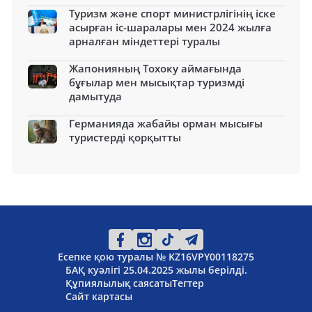
Туризм және спорт министрлігінің іске
асырған іс-шаралары мен 2024 жылға
арналған міндеттері туралы
Жапонияның Тохоку аймағында
бұғылар мен мысықтар туризмді
дамытуда
Германияда жабайы орман мысығы
туристерді қорқытты
Есепке қою туралы № KZ16VPY00118275
БАҚ куәлігі 25.04.2025 жылы берілді.
Құпиялылық саясаты
Тегтер
Сайт картасы