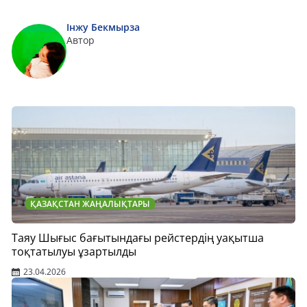
Інжу Бекмырза
Автор
ҚАЗАҚСТАН ЖАҢАЛЫҚТАРЫ
Таяу Шығыс бағытындағы рейстердің уақытша
тоқтатылуы ұзартылды
23.04.2026