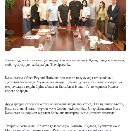
Димаш Құдайберген мен Қытайдың танымал телеарнасы Қазақстанда музыкалық
жоба түсіреді, деп хабарлайды Travelpress.kz.
Қазақстанда «Voice Beyond Horizon» деп аталатын ауқымды тележобаның
түсірілімі басталады. Музыкалық шоуды Димаш Құдайберген және әлемдегі ірі
медиахолдингтердің біріне айналған Қытайдың Hunan TV телеарнасы бірлесе
жүзеге асырады
.
Жоба
әртүрлі елдерден келген орындаушыларды біріктіреді. Оның ішінде Қытай,
Қырғызстан, Италия, Түркия және Сербия өкілдері бар. Олар Димашпен бірге
Қазақстанның көркем өңірлері бойынша шығармашылық сапарға аттанады.
Түсірілім Астана мен Алматы қалаларында, Алматы, Ақмола, Түркістан және
Маңғыстау облыстарында өтеді. Реалити-шоудың ақтық кезеңі елордада