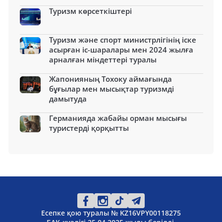
Туризм көрсеткіштері
Туризм және спорт министрлігінің іске
асырған іс-шаралары мен 2024 жылға
арналған міндеттері туралы
Жапонияның Тохоку аймағында
бұғылар мен мысықтар туризмді
дамытуда
Германияда жабайы орман мысығы
туристерді қорқытты
Есепке қою туралы № KZ16VPY00118275