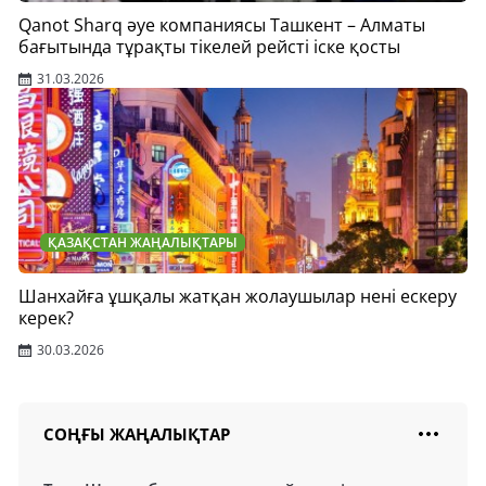
Qanot Sharq әуе компаниясы Ташкент – Алматы
бағытында тұрақты тікелей рейсті іске қосты
31.03.2026
ҚАЗАҚСТАН ЖАҢАЛЫҚТАРЫ
Шанхайға ұшқалы жатқан жолаушылар нені ескеру
керек?
30.03.2026
СОҢҒЫ ЖАҢАЛЫҚТАР