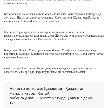
ұйымдастырылады.
Қатысушылар пойызбен жолға шығып, елдің табиғи және тарихи нысандарында
тоқтайды. Негізгі аялдамалар қатарында
Көбейтұз көлі, Шарын мен Бозжыра
шатқалдары,
Сайрам-Өгем ұлттық паркі бар.
Музыканттар өнер көрсетеді, шеберлік сағаттарын өткізіп, бірлескен
перфоманстарда шеберліктерін паш етеді. Жеке және дуэт түріндегі орындауларды
халықаралық деңгейдегі кәсіби қазылар
бағалайды.
Бағдарлама Hunan TV телеарнасы мен Mango TV цифрлық платформасында
көрсетіледі. Олардың Қытай мен өзге елдердегі аудиториясы 1 миллиардтан астам
көрерменді қамтиды.
«Voice Beyond Horizon» жобасы Қазақстанның мәдени мұрасы мен туристік
әлеуетін әлемдік аренада ілгерілетуде маңызды бастамаға айналмақ.
Новости по тегам:
Қазақстан
,
Қазақстан
жаңалықтары
,
Қытай
Дубайға ұшатын рейстер сәуірдің аяғына дейін
тоқ...