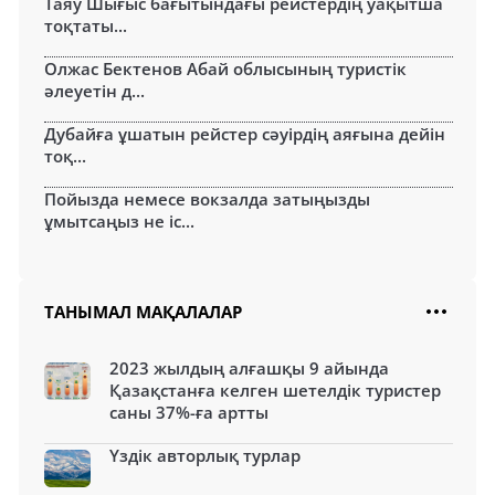
Таяу Шығыс бағытындағы рейстердің уақытша
тоқтаты...
Олжас Бектенов Абай облысының туристік
әлеуетін д...
Дубайға ұшатын рейстер сәуірдің аяғына дейін
тоқ...
Пойызда немесе вокзалда затыңызды
ұмытсаңыз не іс...
ТАНЫМАЛ МАҚАЛАЛАР
2023 жылдың алғашқы 9 айында
Қазақстанға келген шетелдік туристер
саны 37%-ға артты
Үздік авторлық турлар