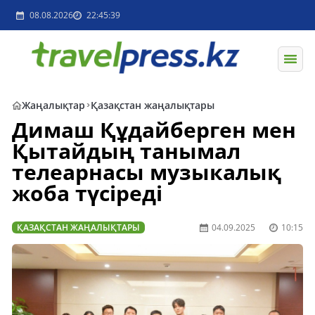
08.08.2026
22:45:39
Жаңалықтар
Қазақстан жаңалықтары
Димаш Құдайберген мен
Қытайдың танымал
телеарнасы музыкалық
жоба түсіреді
ҚАЗАҚСТАН ЖАҢАЛЫҚТАРЫ
04.09.2025
10:15