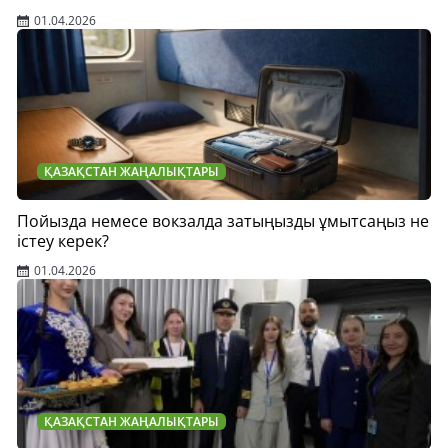
01.04.2026
ҚАЗАҚСТАН ЖАҢАЛЫҚТАРЫ
Пойызда немесе вокзалда затыңызды ұмытсаңыз не
істеу керек?
01.04.2026
ҚАЗАҚСТАН ЖАҢАЛЫҚТАРЫ