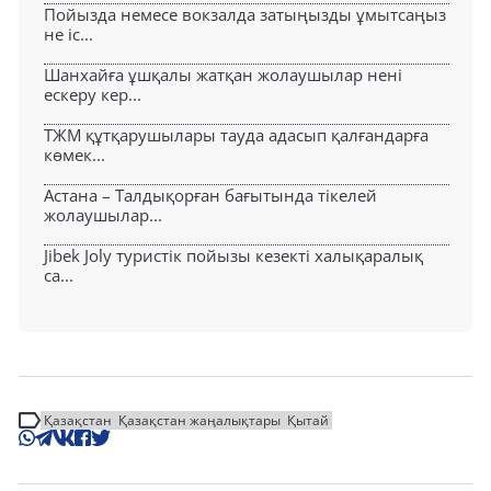
Пойызда немесе вокзалда затыңызды ұмытсаңыз
не іс...
Шанхайға ұшқалы жатқан жолаушылар нені
ескеру кер...
ТЖМ құтқарушылары тауда адасып қалғандарға
көмек...
Астана – Талдықорған бағытында тікелей
жолаушылар...
Jibek Joly туристік пойызы кезекті халықаралық
са...
Қазақстан
Қазақстан жаңалықтары
Қытай