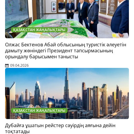
ҚАЗАҚСТАН ЖАҢАЛЫҚТАРЫ
Олжас Бектенов Абай облысының туристік әлеуетін
дамыту жөніндегі Президент тапсырмасының
орындалу барысымен танысты
09.04.2026
ҚАЗАҚСТАН ЖАҢАЛЫҚТАРЫ
Дубайға ұшатын рейстер сәуірдің аяғына дейін
тоқтатады