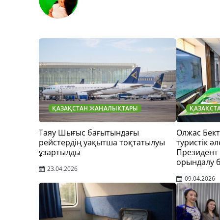
ҚАЗАҚСТАН ЖАҢАЛЫҚТАРЫ
ҚАЗАҚСТ
Таяу Шығыс бағытындағы
Олжас Бек
рейстердің уақытша тоқтатылуы
туристік әл
ұзартылды
Президент
орындалу 
23.04.2026
09.04.2026