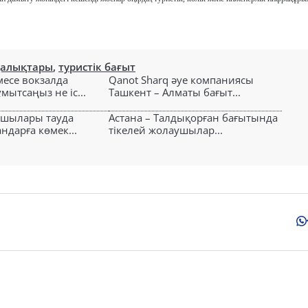
ңалықтары
,
туристік бағыт
есе вокзалда
Qanot Sharq әуе компаниясы
ытсаңыз не іс...
Ташкент – Алматы бағыт...
ушылары тауда
Астана – Талдықорған бағытында
ндарға көмек...
тікелей жолаушылар...