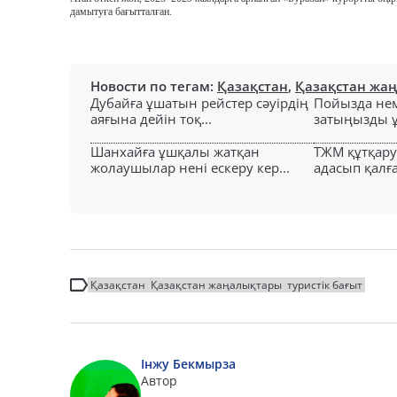
дамытуға бағытталған.
Новости по тегам:
Қазақстан
,
Қазақстан жа
Дубайға ұшатын рейстер сәуірдің
Пойызда нем
аяғына дейін тоқ...
затыңызды ұм
Шанхайға ұшқалы жатқан
ТЖМ құтқар
жолаушылар нені ескеру кер...
адасып қалға
Қазақстан
Қазақстан жаңалықтары
туристік бағыт
Інжу Бекмырза
Автор