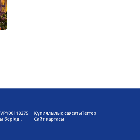
6VPY00118275
Құпиялылық саясаты
Тегтер
ы берілді.
Сайт картасы