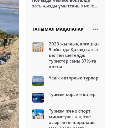
Пойызда немесе вокзалда
затыңызды ұмытсаңыз не іс...
ТАНЫМАЛ МАҚАЛАЛАР
2023 жылдың алғашқы
9 айында Қазақстанға
келген шетелдік
туристер саны 37%-ға
артты
Үздік авторлық турлар
Туризм көрсеткіштері
Туризм және спорт
министрлігінің іске
асырған іс-шаралары