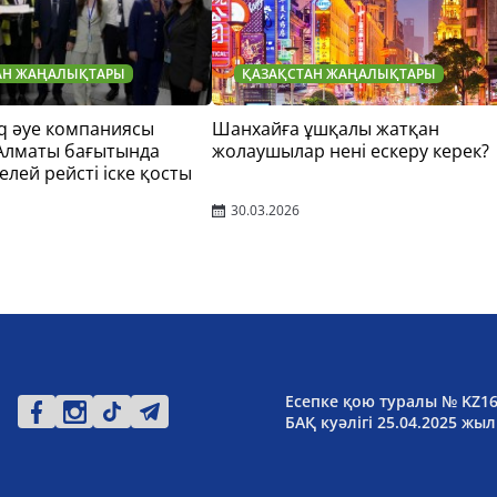
АН ЖАҢАЛЫҚТАРЫ
ҚАЗАҚСТАН ЖАҢАЛЫҚТАРЫ
q әуе компаниясы
Шанхайға ұшқалы жатқан
 Алматы бағытында
жолаушылар нені ескеру керек?
елей рейсті іске қосты
30.03.2026
Есепке қою туралы № KZ1
БАҚ куәлігі 25.04.2025 жыл