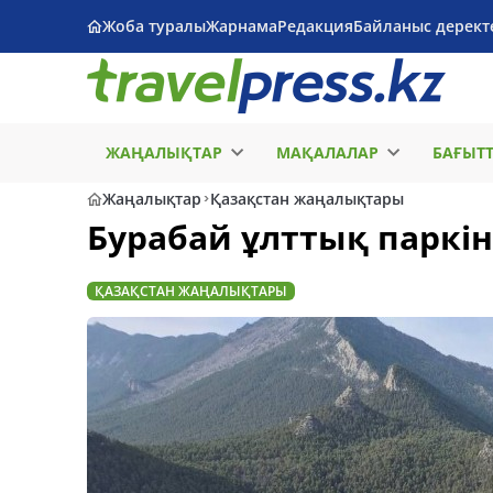
Жоба туралы
Жарнама
Редакция
Байланыс дерект
ЖАҢАЛЫҚТАР
МАҚАЛАЛАР
БАҒЫТ
Жаңалықтар
Қазақстан жаңалықтары
Бурабай ұлттық паркі
ҚАЗАҚСТАН ЖАҢАЛЫҚТАРЫ