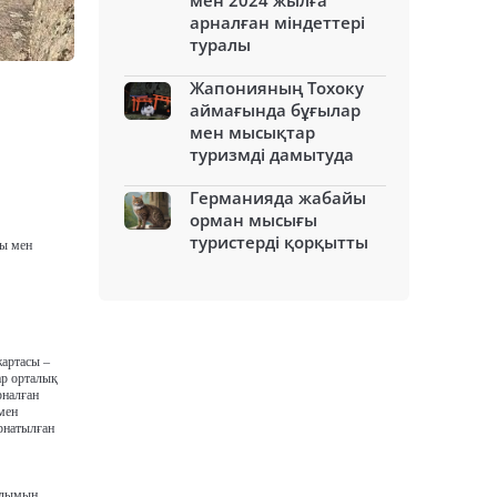
мен 2024 жылға
арналған міндеттері
туралы
Жапонияның Тохоку
аймағында бұғылар
мен мысықтар
туризмді дамытуда
Германияда жабайы
орман мысығы
туристерді қорқытты
уы мен
жартасы –
ар орталық
рналған
мен
рнатылған
рылымын