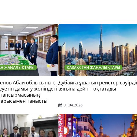
АН ЖАҢАЛЫҚТАРЫ
ҚАЗАҚСТАН ЖАҢАЛЫҚТАРЫ
тенов Абай облысының
Дубайға ұшатын рейстер сәуірді
еуетін дамыту жөніндегі
аяғына дейін тоқтатады
 тапсырмасының
барысымен танысты
01.04.2026