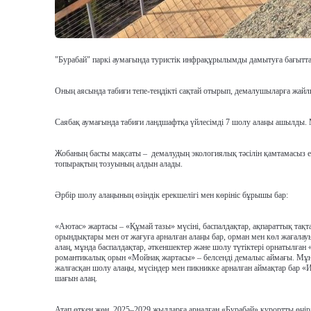
"Бурабай" паркі аумағында туристік инфрақұрылымды дамытуға бағыттал
Оның аясында табиғи тепе-теңдікті сақтай отырып, демалушыларға жайлы
Саябақ аумағында табиғи ландшафтқа үйлесімді 7 шолу алаңы ашылды. М
Жобаның басты мақсаты – демалудың экологиялық тәсілін қамтамасыз ету
топырақтың тозуының алдын алады.
Әрбір шолу алаңының өзіндік ерекшелігі мен көрініс бұрышы бар:
«Аютас» жартасы – «Құмай тазы» мүсіні, баспалдақтар, ақпараттық тақт
орындықтары мен от жағуға арналған алаңы бар, орман мен көл жағалауы
алаң, мұнда баспалдақтар, әткеншектер және шолу түтіктері орнатылға
романтикалық орын «Мойнақ жартасы» – белсенді демалыс аймағы. Мұнд
жалғасқан шолу алаңы, мүсіндер мен пикникке арналған аймақтар бар «
шағын алаң.
Атап өткен жөн, 2025–2029 жылдарға арналған «Бурабай» курортты өңір