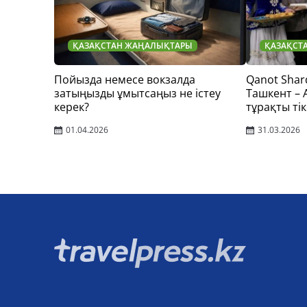
ҚАЗАҚСТАН ЖАҢАЛЫҚТАРЫ
ҚАЗАҚСТ
Пойызда немесе вокзалда
Qanot Shar
затыңызды ұмытсаңыз не істеу
Ташкент –
керек?
тұрақты тік
01.04.2026
31.03.2026