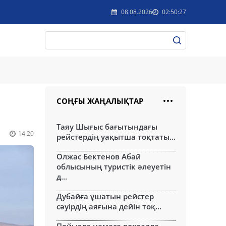
08.08.2026
02:50:27
СОҢҒЫ ЖАҢАЛЫҚТАР
Таяу Шығыс бағытындағы
14:20
рейстердің уақытша тоқтаты...
Олжас Бектенов Абай
облысының туристік әлеуетін
д...
Дубайға ұшатын рейстер
сәуірдің аяғына дейін тоқ...