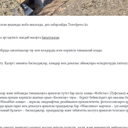
ған ауқымды жоба аяқталды, деп хабарлайды Travelpress.kz.
 әрі қауіпсіз жағдай жасауға
бағытталған
.
ұнда саяхатшылар тау мен көлдердің әсем көрінісін тамашалай алады.
. Қазіргі заманғы баспалдақтар, алаңдар мен демалыс аймақтары өсімдіктердің таптал
алар және пейзажды тамашалауға арналған түтігі бар шолу алаңы «Кебістас» (Туфелька) 
ның ерекше көрінісін ашатын орын «Бөлектау» тауы – бүркіт бейнесіндегі арт-нысаны б
н «Махаббат алаңы» – жұмсақ ландшафтық дизайнымен ерекшеленетін, фотосессияларға а
а арқан паркі мен демалуға арналған орындықтар бар «Максимка» жартасы – үш көпір
Иманай бұлағы» – баспалдақтар, орындықтар және табиғатты шолуға арналған телескоп о
ін дамыту жөніндегі кешенді жоспар өңірдің туристік, көлік және инженерлік инфрақұ