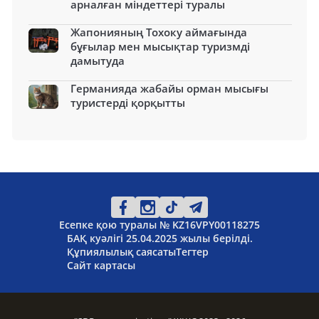
арналған міндеттері туралы
Жапонияның Тохоку аймағында
бұғылар мен мысықтар туризмді
дамытуда
Германияда жабайы орман мысығы
туристерді қорқытты
Есепке қою туралы № KZ16VPY00118275
БАҚ куәлігі 25.04.2025 жылы берілді.
Құпиялылық саясаты
Тегтер
Сайт картасы