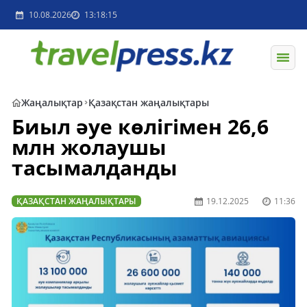
10.08.2026
13:18:15
Жаңалықтар
Қазақстан жаңалықтары
Биыл әуе көлігімен 26,6
млн жолаушы
тасымалданды
ҚАЗАҚСТАН ЖАҢАЛЫҚТАРЫ
19.12.2025
11:36