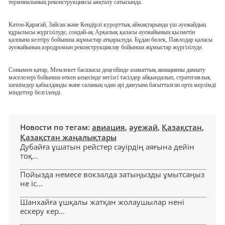
терминалының реконструкциясы аяқталу сатысында.
Катон-Қарағай, Зайсан және Кендірлі курорттық аймақтарында үш әуежайдың
құрылысы жүргізілуде, сондай-ақ Арқалық қаласы әуежайының қызметін
қалпына келтіру бойынша жұмыстар атқарылуда. Бұдан бөлек, Павлодар қаласы
әуежайының аэродромын реконструкциялау бойынша жұмыстар жүргізілуде.
Сонымен қатар, Мемлекет басшысы деңгейінде азаматтық авиацияны дамыту
мәселелері бойынша өткен кеңесінде негізгі тәсілдер айқындалып, стратегиялық
шешімдер қабылданды және саланың одан әрі дамуына бағытталған орта мерзімді
міндеттер белгіленді.
Новости по тегам:
авиация
,
әуежай
,
Қазақстан
,
Қазақстан жаңалықтары
Дубайға ұшатын рейстер сәуірдің аяғына дейін
тоқ...
Пойызда немесе вокзалда затыңызды ұмытсаңыз
не іс...
Шанхайға ұшқалы жатқан жолаушылар нені
ескеру кер...