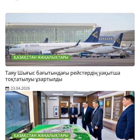
ҚАЗАҚСТАН ЖАҢАЛЫҚТАРЫ
Таяу Шығыс бағытындағы рейстердің уақытша
тоқтатылуы ұзартылды
23.04.2026
ҚАЗАҚСТАН ЖАҢАЛЫҚТАРЫ