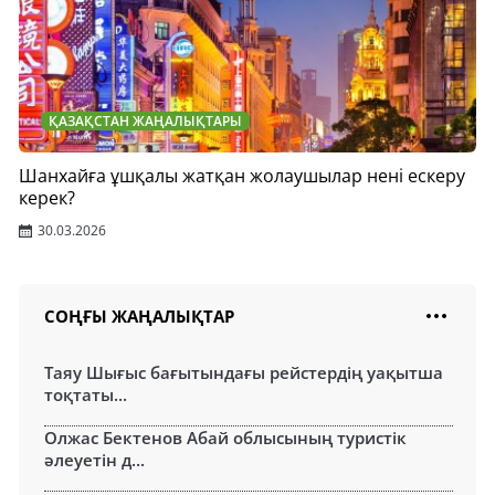
ҚАЗАҚСТАН ЖАҢАЛЫҚТАРЫ
Шанхайға ұшқалы жатқан жолаушылар нені ескеру
керек?
30.03.2026
СОҢҒЫ ЖАҢАЛЫҚТАР
Таяу Шығыс бағытындағы рейстердің уақытша
тоқтаты...
Олжас Бектенов Абай облысының туристік
әлеуетін д...