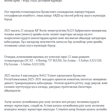
жалпы құны 7 млрд АҚШ долларын құрайды.
Әуе паркінің толықтырылуы Қазақстанға халықаралық маршруттардың
географиясын кеңейтуге, оның ішінде АҚШ-қа тікелей рейстер ашуға мүмкіндік
береді.
2025 жылғы 21 шілдеде ҚР Көлік министрлігінің №223 бұйрығымен авиациялық
техника және (немесе) арнайы көлік лизингі шарттары аясында жүзеге
асырылатын күрделі шығыстардың құнын және нысанасын айқындау қағидалары
қабылданды. Бұл қағидалар мемлекеттік қатысуы бар әуежайлар үшін арнайы
техниканы сатып алуға мүмкіндік береді.
Отандық әуекомпанияларының әуе кемелері паркі 12 жаңа ұшақпен
толықтырылды (SCAT – 4 Boeing 737 MAX8, Air Astana – 3 Airbus A321/320,
FlyArystan – 5 Airbus A321/320).
2025 жылғы 4 маусымдағы №412 Үкімет қаулысымен Қазақстан
Республикасының 2025–2031 жылдарға арналған азаматтық пилотсыз авиацияны
дамыту тұжырымдамасы қабылданды. Аталған құжатта реттеу, кадр даярлау және
ғылыми зерттеулерді қоса алғанда, дамудың стратегиялық бағыттары
айқындалған.
Ақтау қаласы әуежайының ұшу-қону жолағы мен рөлдеу жолының күрделі
жөндеу жұмыстары, сондай-ақ Астана қаласы әуежайының ұшу-қону жолағына
ағымдағы жөндеу жұмыстары аяқталды. Сонымен қатар Балқаш қаласы әуежайы