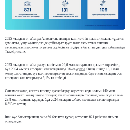
2025 жылдың он айында Азаматтық авиация комитетінің қызметі саланы тұрақты
дамытуға, ұшу қауіпсіздігі деңгейін арттыруға және азаматтық авиация
саласындағы мемлекеттік реттеу жүйесін жетілдіруге бағытталды, деп хабарлайды
Travelpress.kz.
2025 жылдың он айында әуе көлігімен 26,6 млн жолаушыға қызмет көрсетілді,
бұл 2024 жылғы кезеңмен салыстырғанда 8%-ға
артты
. Оның ішінде 13,1 млн
жолаушы отандық әуе компанияларымен тасымалданды, бұл өткен жылдың осы
кезеңімен салыстырғанда 6,1%-ға көбейді.
Сонымен қатар, есептік кезеңде әуежайларда өңделген жүк көлемі 140 мың
тоннаға жетті, оның ішінде отандық әуе компаниялары тасымалдаған жүк көлемі
23,8 мың тоннаны құрады, бұл 2024 жылдың сәйкес кезеңімен салыстырғанда
6,3%-ға артық.
Ішкі әуе бағыттарының саны 60 бағытты құрап, аптасына 821 рейс жиілігімен
орындалды.