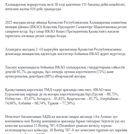
Халықаралық маршруттық желі 30 елді қамтитын 131 бағытқа дейін кеңейтіліп,
аптасына жалпы 616 рейс орындалды.
2025 жылдың шілде айында Қазақстан Республикасына Халықаралық азаматтық
авиация ұйымы (ИКАО) Кеңесінің Президенті Сальваторе Шаккитаноның ресми
сапармен келді. Бұл сапар ИКАО Кеңесі Президентінің Қазақстанға жасаған
тарихтағы алғашқы ресми сапары болды.
Ағымдағы жылдың 2–14 қыркүйек аралығында Қазақстан Республикасының
аумағында авиациялық қауіпсіздік мәселелері бойынша ИКАО аудиті жүргізілді.
Тексеру қорытындысы бойынша ИКАО халықаралық стандарттарына сәйкестік
деңгейі 95,7%-ды құрады, бұл әлемдік орташа көрсеткіштен (72%) және
ортаеуропалық деңгейден (88%) айтарлықтай жоғары.
Қазақстанның көрсеткіші ТМД елдері арасында ғана емес, ИКАО-ның
Еуроазиялық өңірінде де ең жоғары көрсеткіштердің бірі (Грузия – 89,75%,
Өзбекстан – 85,47%, Беларусь – 91,85%, Қырғызстан – 85,7%, Әзербайжан –
74,66%, Албания – 68,74%, Түркия – 77,59%).
Мемлекет басшысының АҚШ-қа жасаған сапары аясында «Air Astana» әуе
компаниясы мен Boeing компаниясы арасында бұрын тапсырыс берілген үш әуе
кемесіне қосымша 15 Boeing 787–9 Dreamliner ұшағын жеткізу туралы
келісімшартқа қол қойылды. 18 Boeing 787–9 әуе кемесінен тұратын әуе паркінің