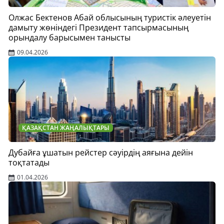
Олжас Бектенов Абай облысының туристік әлеуетін
дамыту жөніндегі Президент тапсырмасының
орындалу барысымен танысты
09.04.2026
ҚАЗАҚСТАН ЖАҢАЛЫҚТАРЫ
Дубайға ұшатын рейстер сәуірдің аяғына дейін
тоқтатады
01.04.2026