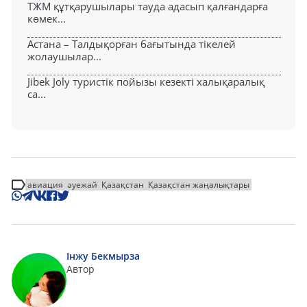
ТЖМ құтқарушылары тауда адасып қалғандарға
көмек...
Астана – Талдықорған бағытында тікелей
жолаушылар...
Jibek Joly туристік пойызы кезекті халықаралық
са...
авиация
әуежай
Қазақстан
Қазақстан жаңалықтары
Інжу Бекмырза
Автор