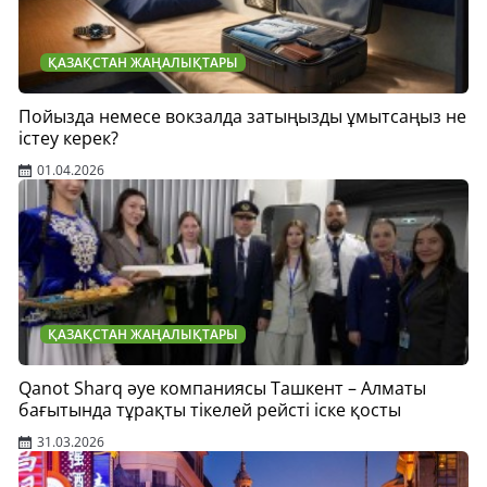
ҚАЗАҚСТАН ЖАҢАЛЫҚТАРЫ
Пойызда немесе вокзалда затыңызды ұмытсаңыз не
істеу керек?
01.04.2026
ҚАЗАҚСТАН ЖАҢАЛЫҚТАРЫ
Qanot Sharq әуе компаниясы Ташкент – Алматы
бағытында тұрақты тікелей рейсті іске қосты
31.03.2026