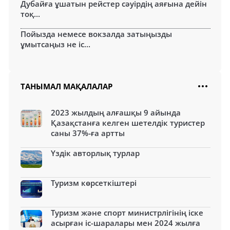
Дубайға ұшатын рейстер сәуірдің аяғына дейін
тоқ...
Пойызда немесе вокзалда затыңызды
ұмытсаңыз не іс...
ТАНЫМАЛ МАҚАЛАЛАР
2023 жылдың алғашқы 9 айында
Қазақстанға келген шетелдік туристер
саны 37%-ға артты
Үздік авторлық турлар
Туризм көрсеткіштері
Туризм және спорт министрлігінің іске
асырған іс-шаралары мен 2024 жылға