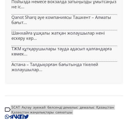
Пойызда немесе вокзалда затыңызды ұмытсаңыз
не іс...
Qanot Sharq әуе компаниясы Ташкент – Алматы
бағыт...
Шанхайға ұшқалы жатқан жолаушылар нені
ескеру кер...
ТЖМ құтқарушылары тауда адасып қалғандарға
көмек...
Астана – Талдықорған бағытында тікелей
жолаушылар...
SCAT
Ақтау
әуежай
белсенді демалыс
демалыс
Қазақстан
Қазақстан жаңалықтары
саяхатшы