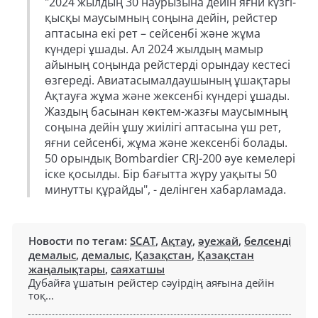
"2024 жылдың 30 наурызына дейін яғни күзгі-
қысқы маусымның соңына дейін, рейстер
аптасына екі рет – сейсенбі және жұма
күндері ұшады. Ал 2024 жылдың мамыр
айының соңында рейстерді орындау кестесі
өзгереді. Авиатасымалдаушының ұшақтары
Ақтауға жұма және жексенбі күндері ұшады.
Жаздың басынан көктем-жазғы маусымның
соңына дейін ұшу жиілігі аптасына үш рет,
яғни сейсенбі, жұма және жексенбі болады.
50 орындық Bombardier CRJ-200 әуе кемелері
іске қосылды. Бір бағытта жүру уақыты 50
минутты құрайды", - делінген хабарламада.
Новости по тегам:
SCAT
,
Ақтау
,
әуежай
,
белсенді
демалыс
,
демалыс
,
Қазақстан
,
Қазақстан
жаңалықтары
,
саяхатшы
Дубайға ұшатын рейстер сәуірдің аяғына дейін
тоқ...