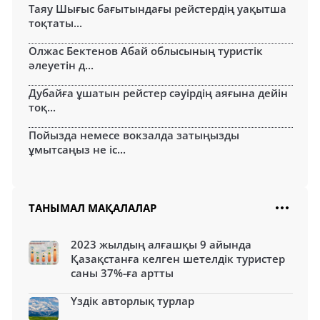
Таяу Шығыс бағытындағы рейстердің уақытша
тоқтаты...
Олжас Бектенов Абай облысының туристік
әлеуетін д...
Дубайға ұшатын рейстер сәуірдің аяғына дейін
тоқ...
Пойызда немесе вокзалда затыңызды
ұмытсаңыз не іс...
ТАНЫМАЛ МАҚАЛАЛАР
2023 жылдың алғашқы 9 айында
Қазақстанға келген шетелдік туристер
саны 37%-ға артты
Үздік авторлық турлар