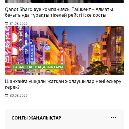
Qanot Sharq әуе компаниясы Ташкент – Алматы
бағытында тұрақты тікелей рейсті іске қосты
31.03.2026
ҚАЗАҚСТАН ЖАҢАЛЫҚТАРЫ
Шанхайға ұшқалы жатқан жолаушылар нені ескеру
керек?
30.03.2026
СОҢҒЫ ЖАҢАЛЫҚТАР