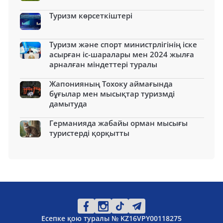
Туризм көрсеткіштері
Туризм және спорт министрлігінің іске
асырған іс-шаралары мен 2024 жылға
арналған міндеттері туралы
Жапонияның Тохоку аймағында
бұғылар мен мысықтар туризмді
дамытуда
Германияда жабайы орман мысығы
туристерді қорқытты
Есепке қою туралы № KZ16VPY00118275