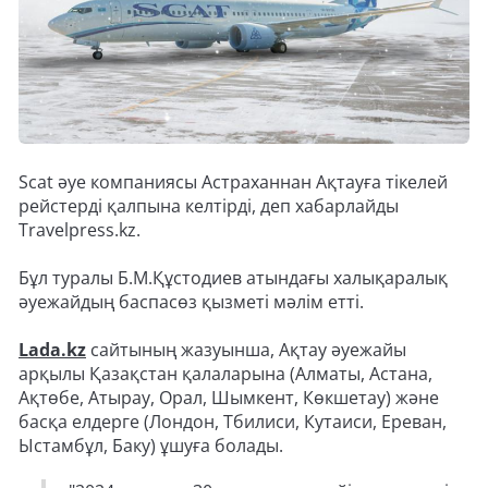
Scat әуе компаниясы Астраханнан Ақтауға тікелей
рейстерді қалпына келтірді, деп хабарлайды
Travelpress.kz.
Бұл туралы Б.М.Құстодиев атындағы халықаралық
әуежайдың баспасөз қызметі мәлім етті.
Lada.kz
сайтының жазуынша, Ақтау әуежайы
арқылы Қазақстан қалаларына (Алматы, Астана,
Ақтөбе, Атырау, Орал, Шымкент, Көкшетау) және
басқа елдерге (Лондон, Тбилиси, Кутаиси, Ереван,
Ыстамбұл, Баку) ұшуға болады.