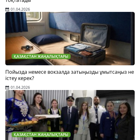
01.04.2026
ҚАЗАҚСТАН ЖАҢАЛЫҚТАРЫ
Пойызда немесе вокзалда затыңызды ұмытсаңыз не
істеу керек?
01.04.2026
ҚАЗАҚСТАН ЖАҢАЛЫҚТАРЫ