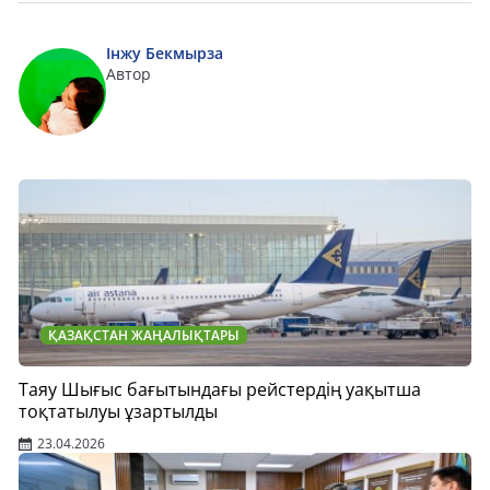
Інжу Бекмырза
Автор
ҚАЗАҚСТАН ЖАҢАЛЫҚТАРЫ
Таяу Шығыс бағытындағы рейстердің уақытша
тоқтатылуы ұзартылды
23.04.2026