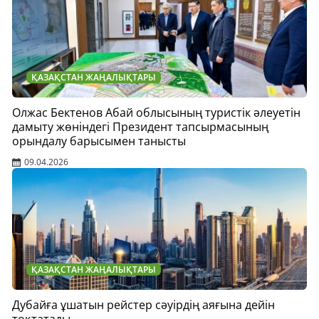
ҚАЗАҚСТАН ЖАҢАЛЫҚТАРЫ
Олжас Бектенов Абай облысының туристік әлеуетін
дамыту жөніндегі Президент тапсырмасының
орындалу барысымен танысты
09.04.2026
ҚАЗАҚСТАН ЖАҢАЛЫҚТАРЫ
Дубайға ұшатын рейстер сәуірдің аяғына дейін
тоқтатады