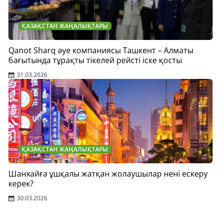
ҚАЗАҚСТАН ЖАҢАЛЫҚТАРЫ
Qanot Sharq әуе компаниясы Ташкент – Алматы
бағытында тұрақты тікелей рейсті іске қосты
31.03.2026
ҚАЗАҚСТАН ЖАҢАЛЫҚТАРЫ
Шанхайға ұшқалы жатқан жолаушылар нені ескеру
керек?
30.03.2026