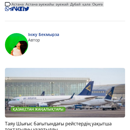
Астана
Астана әуежайы
әуежай
Дубай
қала
Оқиға
Інжу Бекмырза
Автор
ҚАЗАҚСТАН ЖАҢАЛЫҚТАРЫ
Таяу Шығыс бағытындағы рейстердің уақытша
тоқтатылуы ұзартылды