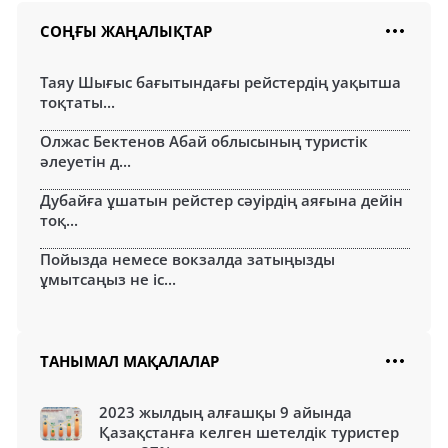
СОҢҒЫ ЖАҢАЛЫҚТАР
Таяу Шығыс бағытындағы рейстердің уақытша
тоқтаты...
Олжас Бектенов Абай облысының туристік
әлеуетін д...
Дубайға ұшатын рейстер сәуірдің аяғына дейін
тоқ...
Пойызда немесе вокзалда затыңызды
ұмытсаңыз не іс...
ТАНЫМАЛ МАҚАЛАЛАР
2023 жылдың алғашқы 9 айында
Қазақстанға келген шетелдік туристер