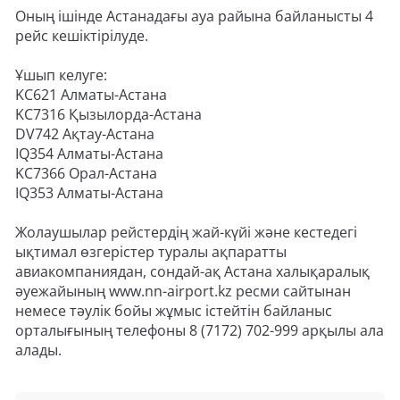
Оның ішінде Астанадағы ауа райына байланысты 4
рейс кешіктірілуде.
Ұшып келуге:
KC621 Алматы-Астана
KC7316 Қызылорда-Астана
DV742 Ақтау-Астана
IQ354 Алматы-Астана
KC7366 Орал-Астана
IQ353 Алматы-Астана
Жолаушылар рейстердің жай-күйі және кестедегі
ықтимал өзгерістер туралы ақпаратты
авиакомпаниядан, сондай-ақ Астана халықаралық
әуежайының www.nn-airport.kz ресми сайтынан
немесе тәулік бойы жұмыс істейтін байланыс
орталығының телефоны 8 (7172) 702-999 арқылы ала
алады.