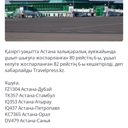
Қазіргі уақытта Астана халықаралық әуежайында
ұшып шығуға жоспарланған 80 рейстің 6-ы, ұшып
келуге жоспарланған 82 рейстің 6-ы кешіктірілді, деп
хабарлайды Travelpress.kz.
Ұшуға:
FZ1304 Астана-Дубай
TK357 Астана-Стамбул
IQ353 Астана-Атырау
IQ437 Астана-Петропавл
KC7365 Астана-Орал
DV479 Астана-Санья