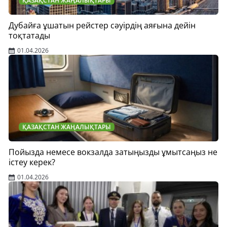
ҚАЗАҚСТАН ЖАҢАЛЫҚТАРЫ
Дубайға ұшатын рейстер сәуірдің аяғына дейін
тоқтатады
01.04.2026
ҚАЗАҚСТАН ЖАҢАЛЫҚТАРЫ
Пойызда немесе вокзалда затыңызды ұмытсаңыз не
істеу керек?
01.04.2026