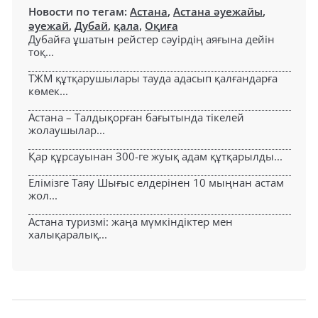
Новости по тегам:
Астана
,
Астана әуежайы
,
әуежай
,
Дубай
,
қала
,
Оқиға
Дубайға ұшатын рейстер сәуірдің аяғына дейін
тоқ...
ТЖМ құтқарушылары тауда адасып қалғандарға
көмек...
Астана – Талдықорған бағытында тікелей
жолаушылар...
Қар құрсауынан 300-ге жуық адам құтқарылды...
Елімізге Таяу Шығыс елдерінен 10 мыңнан астам
жол...
Астана туризмі: жаңа мүмкіндіктер мен
халықаралық...