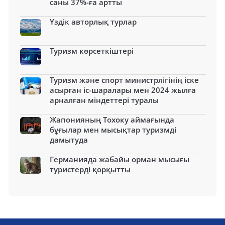
саны 37%-ға артты
Үздік авторлық турлар
Туризм көрсеткіштері
Туризм және спорт министрлігінің іске
асырған іс-шаралары мен 2024 жылға
арналған міндеттері туралы
Жапонияның Тохоку аймағында
бұғылар мен мысықтар туризмді
дамытуда
Германияда жабайы орман мысығы
туристерді қорқытты