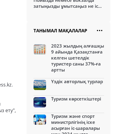
Пойызда немесе вокзалда
затыңызды ұмытсаңыз не іс...
ТАНЫМАЛ МАҚАЛАЛАР
2023 жылдың алғашқы
9 айында Қазақстанға
келген шетелдік
туристер саны 37%-ға
артты
Үздік авторлық турлар
ss.kz.
Туризм көрсеткіштері
н
з ету",
Туризм және спорт
министрлігінің іске
асырған іс-шаралары