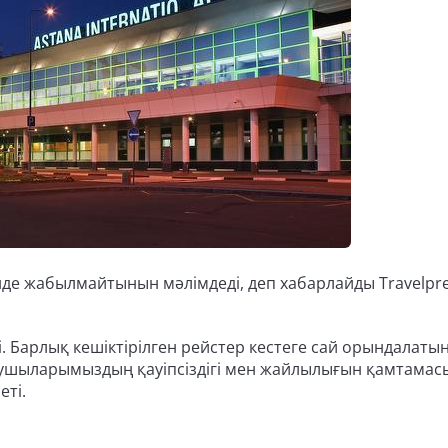
де жабылмайтынын мәлімдеді, деп хабарлайды Travelpre
 Барлық кешіктірілген рейстер кестеге сай орындалаты
аушыларымыздың қауіпсіздігі мен жайлылығын қамтамасы
еті.