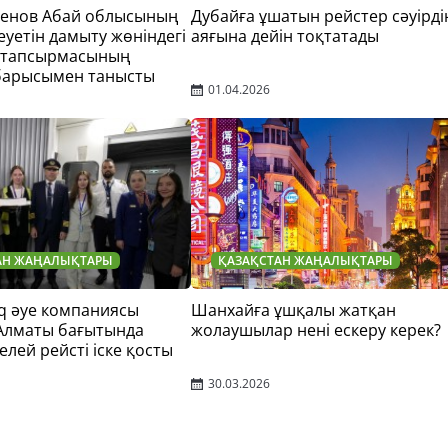
тенов Абай облысының
Дубайға ұшатын рейстер сәуірді
еуетін дамыту жөніндегі
аяғына дейін тоқтатады
 тапсырмасының
барысымен танысты
01.04.2026
АН ЖАҢАЛЫҚТАРЫ
ҚАЗАҚСТАН ЖАҢАЛЫҚТАРЫ
q әуе компаниясы
Шанхайға ұшқалы жатқан
 Алматы бағытында
жолаушылар нені ескеру керек?
елей рейсті іске қосты
30.03.2026