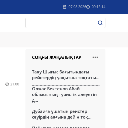
07.08.2026
09:13:14
СОҢҒЫ ЖАҢАЛЫҚТАР
Таяу Шығыс бағытындағы
рейстердің уақытша тоқтаты...
21:00
Олжас Бектенов Абай
облысының туристік әлеуетін
д...
Дубайға ұшатын рейстер
сәуірдің аяғына дейін тоқ...