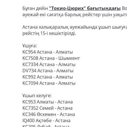
Бұған дейін
"Токио-Цюрих" бағытындағы
Bo
әуежай екі сағатқа барлық рейстер үшін уақы
Астана халықаралық әуежайында ұшып шығуға 
рейстің 15-і кешіктірілді.
Ұшуға:
KС954 Астана - Алматы
KС7508 Астана - Шымкент
KС7334 Астана - Алматы
DV734 Астана - Алматы
KC992 Астана - Алматы
KC7094 Астана - Алматы
Ұшып келуге:
KC953 Алматы - Астана
KC7352 Семей - Астана
KC346 Өскемен - Астана
IQ400 Ақтөбе - Астана
KC206 Дубай - Астана