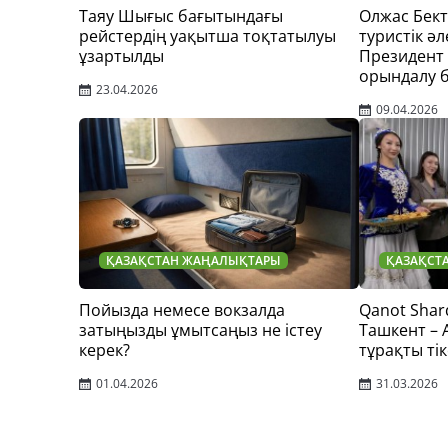
Таяу Шығыс бағытындағы
Олжас Бек
рейстердің уақытша тоқтатылуы
туристік әл
ұзартылды
Президент
орындалу 
23.04.2026
09.04.2026
ҚАЗАҚСТАН ЖАҢАЛЫҚТАРЫ
ҚАЗАҚСТ
Пойызда немесе вокзалда
Qanot Shar
затыңызды ұмытсаңыз не істеу
Ташкент –
керек?
тұрақты тік
01.04.2026
31.03.2026