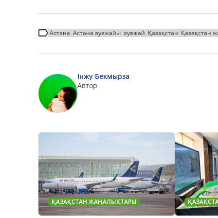
Астана
Астана әуежайы
әуежай
Қазақстан
Қазақстан 
Інжу Бекмырза
Автор
ҚАЗАҚСТАН ЖАҢАЛЫҚТАРЫ
ҚАЗАҚСТ