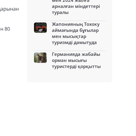
мен 2024 жылға
арналған міндеттері
лдарынан
туралы
Жапонияның Тохоку
н 80
аймағында бұғылар
мен мысықтар
туризмді дамытуда
Германияда жабайы
орман мысығы
туристерді қорқытты