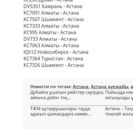
DV5351 Камрань - Астана
KC7091 Алматы - Астана
KC7507 Шымкент - Астана
KC7333 Алматы - Астана
KC995 Алматы - Астана
DV733 Алматы - Астана
KC7063 Алматы - Астана
IQ512 Новосибирск - Астана
KC7364 Түркістан - Астана
KC7326 Шымкент - Астана
Новости по тегам:
Астана
,
Астана әуежайы
,
Дубайға ұшатын рейстер сәуірдің
Пойызда нем
аяғына дейін тоқ...
затыңызды ұм
ТЖМ құтқарушылары тауда
Астана – Та
адасып қалғандарға көмек...
тікелей жол