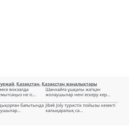
әуежай
,
Қазақстан
,
Қазақстан жаңалықтары
есе вокзалда
Шанхайға ұшқалы жатқан
ытсаңыз не іс...
жолаушылар нені ескеру кер...
лдықорған бағытында
Jibek Joly туристік пойызы кезекті
аушылар...
халықаралық са...