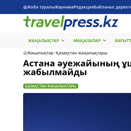
Жоба туралы
Жарнама
Редакция
Байланыс дерект
ЖАҢАЛЫҚТАР
МАҚАЛАЛАР
БАҒЫТ
Жаңалықтар
Қазақстан жаңалықтары
Астана әуежайының ұш
жабылмайды
ҚАЗАҚСТАН ЖАҢАЛЫҚТАРЫ