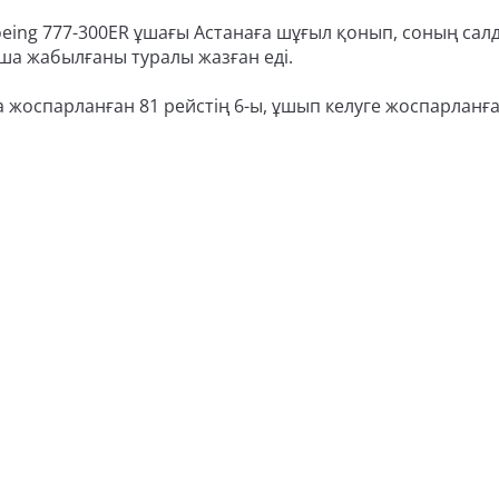
eing 777-300ER ұшағы Астанаға шұғыл қонып, соның са
тша жабылғаны туралы жазған еді.
жоспарланған 81 рейстің 6-ы, ұшып келуге жоспарланға