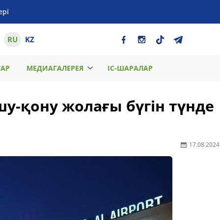
ері
RU
KZ
ТАР
МЕДИАГАЛЕРЕЯ
ІС-ШАРАЛАР
у-қону жолағы бүгін түнде
17.08.2024