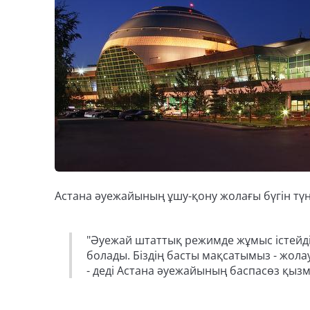
Астана әуежайының ұшу-қону жолағы бүгін түн
"Әуежай штаттық режимде жұмыс істейді.
болады. Біздің басты мақсатымыз - жол
- деді Астана әуежайының баспасөз қызм