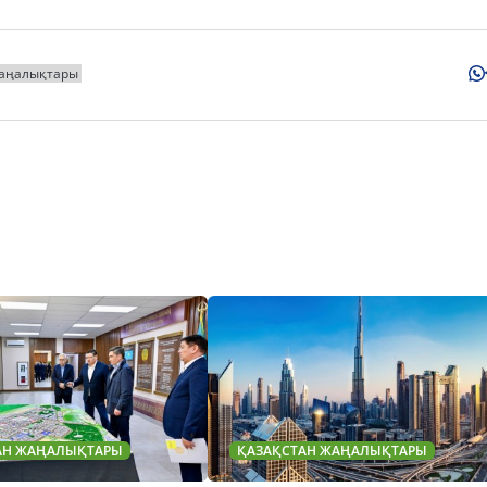
жаңалықтары
АН ЖАҢАЛЫҚТАРЫ
ҚАЗАҚСТАН ЖАҢАЛЫҚТАРЫ