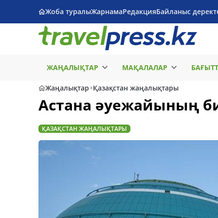
Жоба туралы
Жарнама
Редакция
Байланыс дерект
ЖАҢАЛЫҚТАР
МАҚАЛАЛАР
БАҒЫТ
Жаңалықтар
Қазақстан жаңалықтары
Астана әуежайының б
ҚАЗАҚСТАН ЖАҢАЛЫҚТАРЫ