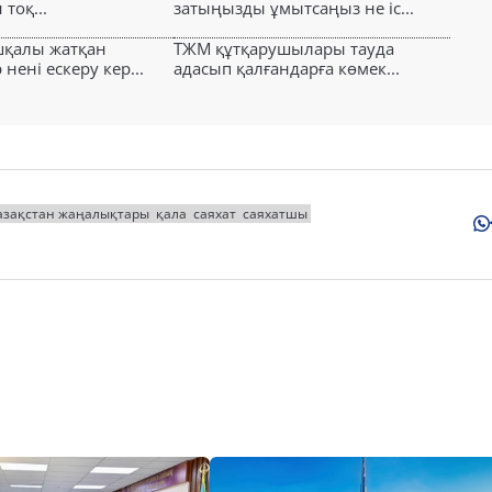
тоқ...
затыңызды ұмытсаңыз не іс...
шқалы жатқан
ТЖМ құтқарушылары тауда
ені ескеру кер...
адасып қалғандарға көмек...
азақстан жаңалықтары
қала
саяхат
саяхатшы