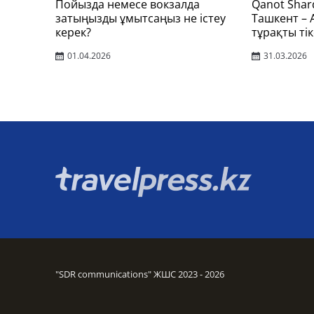
Пойызда немесе вокзалда
Qanot Shar
затыңызды ұмытсаңыз не істеу
Ташкент –
керек?
тұрақты тік
01.04.2026
31.03.2026
"SDR communications" ЖШС 2023 - 2026