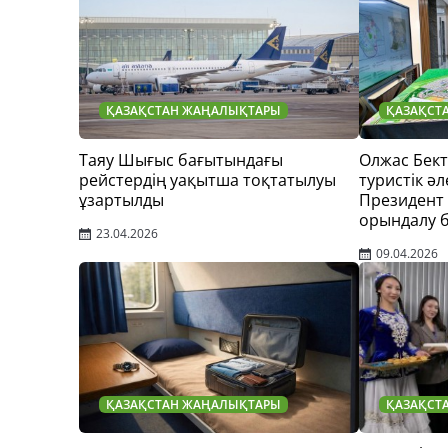
ҚАЗАҚСТАН ЖАҢАЛЫҚТАРЫ
ҚАЗАҚСТ
Таяу Шығыс бағытындағы
Олжас Бек
рейстердің уақытша тоқтатылуы
туристік әл
ұзартылды
Президент
орындалу 
23.04.2026
09.04.2026
ҚАЗАҚСТАН ЖАҢАЛЫҚТАРЫ
ҚАЗАҚСТ