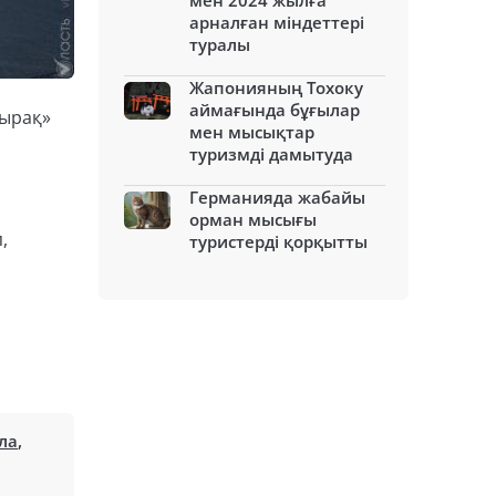
мен 2024 жылға
арналған міндеттері
туралы
Жапонияның Тохоку
аймағында бұғылар
ңырақ»
мен мысықтар
туризмді дамытуда
Германияда жабайы
орман мысығы
,
туристерді қорқытты
ла
,