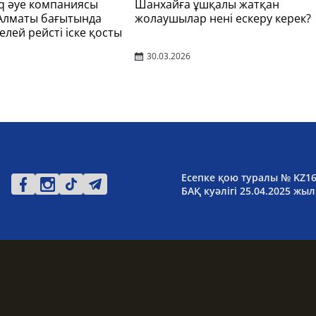
q әуе компаниясы
Шанхайға ұшқалы жатқан
 Алматы бағытында
жолаушылар нені ескеру керек?
елей рейсті іске қосты
30.03.2026
Есепке қою туралы № KZ1
БАҚ куәлігі 25.04.2025 жыл