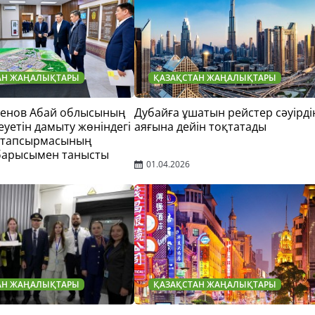
АН ЖАҢАЛЫҚТАРЫ
ҚАЗАҚСТАН ЖАҢАЛЫҚТАРЫ
тенов Абай облысының
Дубайға ұшатын рейстер сәуірді
еуетін дамыту жөніндегі
аяғына дейін тоқтатады
 тапсырмасының
барысымен танысты
01.04.2026
АН ЖАҢАЛЫҚТАРЫ
ҚАЗАҚСТАН ЖАҢАЛЫҚТАРЫ