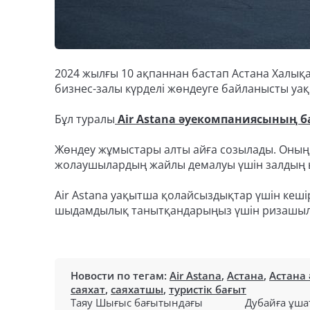
2024 жылғы 10 ақпаннан бастап Астана Халы
бизнес-залы күрделі жөндеуге байланысты уақы
Бұл туралы
Air Astana әуекомпаниясының б
Жөндеу жұмыстары алты айға созылады. Оның
жолаушылардың жайлы демалуы үшін залдың 
Air Astana уақытша қолайсыздықтар үшін кеші
шыдамдылық танытқандарыңыз үшін ризашылы
Новости по тегам:
Air Astana
,
Астана
,
Астана
саяхат
,
саяхатшы
,
туристік бағыт
Таяу Шығыс бағытындағы
Дубайға ұша