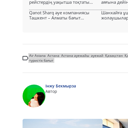
рейстердің уақытша тоқтаты...
аяғына дейін 
Qanot Sharq әуе компаниясы
Шанхайға ұ
Ташкент – Алматы бағыт...
жолаушылар н
Air Astana
Астана
Астана әуежайы
әуежай
Қазақстан
Қ
туристік бағыт
Інжу Бекмырза
Автор