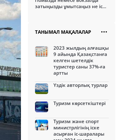
Пойызда немесе вокзалда
затыңызды ұмытсаңыз не іс...
ТАНЫМАЛ МАҚАЛАЛАР
2023 жылдың алғашқы
9 айында Қазақстанға
келген шетелдік
туристер саны 37%-ға
артты
Үздік авторлық турлар
Туризм көрсеткіштері
Туризм және спорт
министрлігінің іске
асырған іс-шаралары