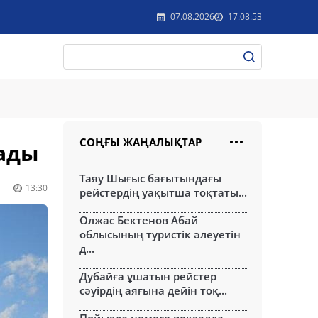
07.08.2026
17:08:53
СОҢҒЫ ЖАҢАЛЫҚТАР
ады
Таяу Шығыс бағытындағы
13:30
рейстердің уақытша тоқтаты...
Олжас Бектенов Абай
облысының туристік әлеуетін
д...
Дубайға ұшатын рейстер
сәуірдің аяғына дейін тоқ...