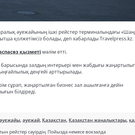
қаралық әуежайының ішкі рейстер терминалындағы «Ша
тша қолжетімсіз болады, деп хабарлады Travelpress.kz.
аспасөз қызметі
мәлім етті.
 барысында залдың интерьері мен жабдығы жаңартылып
ыңғайлылық деңгейі арттырылады.
рім сұрап, жаңартылған бизнеc зал ашылғанға дейін
ғын білдіреді.
 әуежайы
,
әуежай
,
Қазақстан
,
Қазақстан жаңалықтары
,
қа
тын рейстер сәуірдің
Пойызда немесе вокзалда