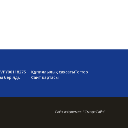
6VPY00118275
Құпиялылық саясаты
Тегтер
ы берілді.
Сайт картасы
Сайт әзірлемесі “
СмартСайт
”