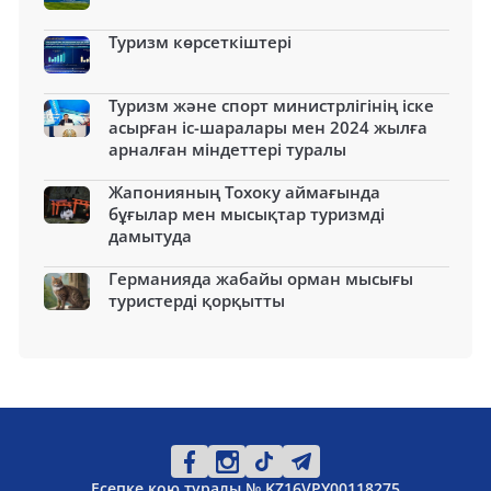
Туризм көрсеткіштері
Туризм және спорт министрлігінің іске
асырған іс-шаралары мен 2024 жылға
арналған міндеттері туралы
Жапонияның Тохоку аймағында
бұғылар мен мысықтар туризмді
дамытуда
Германияда жабайы орман мысығы
туристерді қорқытты
Есепке қою туралы № KZ16VPY00118275