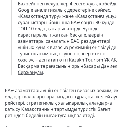
Бахрейннен келушілер 4 есеге жуық көбейді.
Google аналитикалық деректеріне сәйкес,
«Қазақстанда тұру» және «Қазақстанға ұшу»
сұраныстары бойынша БАӘ соңғы 90 күнде
ТОП-10 елдің қатарына кірді. Бүгінде
қарастырылып жатқан басқа елдердің
азаматтары саналатын БАӘ резиденттері
үшін 30 күндік визасыз режимнің енгізілуі де
туристік ағымның өсуіне оң әсер ететіні
сөзсіз», – деп атап өтті Kazakh Tourism ҰК АҚ
Басқарма төрағасының орынбасары
Даниел
Сержанұлы
.
БАӘ азаматтары үшін енгізілген визасыз режим, екі
елдің ірі қалалары арасындағы тұрақты тікелей әуе
рейстері, стратегиялық халықаралық алаңдарға
қатысу Қазақстанның тартымды туристік бағыт
ретіндегі беделін нығайтуға ықпал етеді.