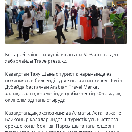
Бес араб елінен келушілер ағыны 62% артты, деп
хабарлайды Travelpress.kz.
Қазақстан Таяу Шығыс туристік нарығында өз
позициясын белсенді түрде нығайтып келеді. Бүгін
Дубайда басталған Arabian Travel Market
халықаралық көрмесінде турбизнестің 30-ға жуық
өкілі елімізді таныстыруда.
Қазақстандық экспозицияда Алматы, Астана және
Байқоңыр қалаларындағы туристік ұсыныстарға
ерекше көңіл бөлінді. Парсы шығанағы елдерінің