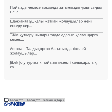
Пойызда немесе вокзалда затыңызды ұмытсаңыз
не іс...
Шанхайға ұшқалы жатқан жолаушылар нені
ескеру кер...
ТЖМ құтқарушылары тауда адасып қалғандарға
көмек...
Астана – Талдықорған бағытында тікелей
жолаушылар...
Jibek Joly туристік пойызы кезекті халықаралық
са...
Қазақстан
Қазақстан жаңалықтары