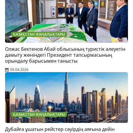
ҚАЗАҚСТАН ЖАҢАЛЫҚТАРЫ
Олжас Бектенов Абай облысының туристік әлеуетін
дамыту жөніндегі Президент тапсырмасының
орындалу барысымен танысты
09.04.2026
ҚАЗАҚСТАН ЖАҢАЛЫҚТАРЫ
Дубайға ұшатын рейстер сәуірдің аяғына дейін