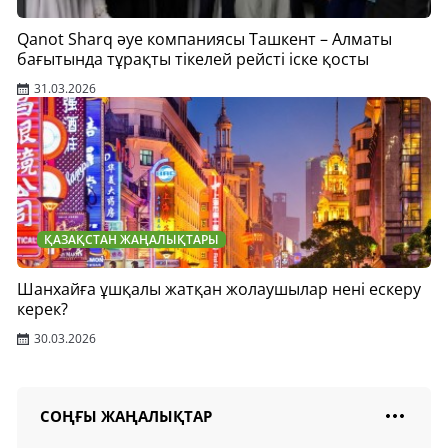
Qanot Sharq әуе компаниясы Ташкент – Алматы
бағытында тұрақты тікелей рейсті іске қосты
31.03.2026
ҚАЗАҚСТАН ЖАҢАЛЫҚТАРЫ
Шанхайға ұшқалы жатқан жолаушылар нені ескеру
керек?
30.03.2026
СОҢҒЫ ЖАҢАЛЫҚТАР