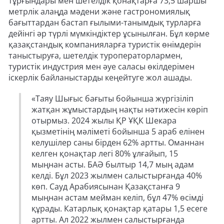
тұрғындары мен шетелдік қонақтарға 73,5 шаршы
метрлік алаңда мәдени және гастрономиялық
бағыттардан бастап ғылыми-танымдық турларға
дейінгі әр түрлі мүмкіндіктер ұсынылған. Бұл көрме
қазақстандық компанияларға туристік өнімдерін
таныстыруға, шетелдік туроператорлармен,
туристік индустрия мен әуе саласы өкілдерімен
іскерлік байланыстарды кеңейтуге жол ашады.
«Таяу Шығыс бағыты бойынша жүргізіліп
жатқан жұмыстардың нақты нәтижесін көріп
отырмыз. 2024 жылы ҚР ҰҚК Шекара
қызметінің мәліметі бойынша 5 араб елінен
келушілер саны бірден 62% артты. Оманнан
келген қонақтар легі 80% ұлғайып, 15
мыңнан асты. БАӘ былтыр 14,7 мың адам
келді. Бұл 2023 жылмен салыстырғанда 40%
көп. Сауд Арабиясынан Қазақстанға 9
мыңнан астам мейман келіп, бұл 47% өсімді
құрады. Катарлық қонақтар қатары 1,5 есеге
артты. Ал 2022 жылмен салыстырғанда