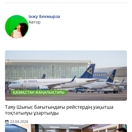
Інжу Бекмырза
Автор
ҚАЗАҚСТАН ЖАҢАЛЫҚТАРЫ
Таяу Шығыс бағытындағы рейстердің уақытша
тоқтатылуы ұзартылды
23.04.2026