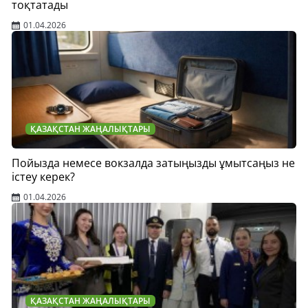
тоқтатады
01.04.2026
ҚАЗАҚСТАН ЖАҢАЛЫҚТАРЫ
Пойызда немесе вокзалда затыңызды ұмытсаңыз не
істеу керек?
01.04.2026
ҚАЗАҚСТАН ЖАҢАЛЫҚТАРЫ