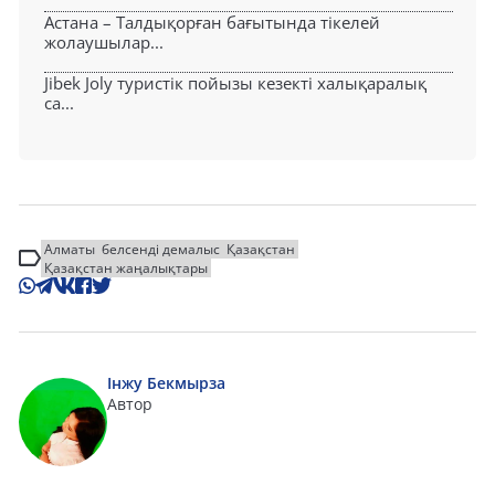
Астана – Талдықорған бағытында тікелей
жолаушылар...
Jibek Joly туристік пойызы кезекті халықаралық
са...
Алматы
белсенді демалыс
Қазақстан
Қазақстан жаңалықтары
Інжу Бекмырза
Автор