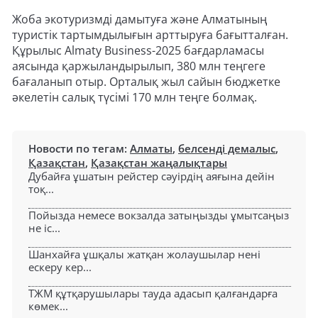
Жоба экотуризмді дамытуға және Алматының
туристік тартымдылығын арттыруға бағытталған.
Құрылыс Almaty Business-2025 бағдарламасы
аясында қаржыландырылып, 380 млн теңгеге
бағаланып отыр. Орталық жыл сайын бюджетке
әкелетін салық түсімі 170 млн теңге болмақ.
Новости по тегам:
Алматы
,
белсенді демалыс
,
Қазақстан
,
Қазақстан жаңалықтары
Дубайға ұшатын рейстер сәуірдің аяғына дейін
тоқ...
Пойызда немесе вокзалда затыңызды ұмытсаңыз
не іс...
Шанхайға ұшқалы жатқан жолаушылар нені
ескеру кер...
ТЖМ құтқарушылары тауда адасып қалғандарға
көмек...