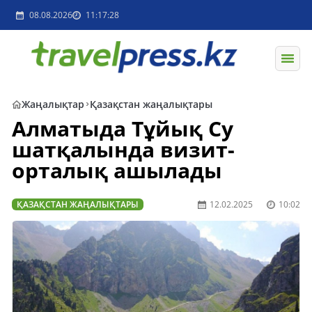
08.08.2026
11:17:28
Жаңалықтар
Қазақстан жаңалықтары
Алматыда Тұйық Су
шатқалында визит-
орталық ашылады
ҚАЗАҚСТАН ЖАҢАЛЫҚТАРЫ
12.02.2025
10:02