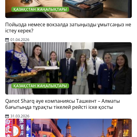
ҚАЗАҚСТАН ЖАҢАЛЫҚТАРЫ
Пойызда немесе вокзалда затыңызды ұмытсаңыз не
істеу керек?
01.04.2026
ҚАЗАҚСТАН ЖАҢАЛЫҚТАРЫ
Qanot Sharq әуе компаниясы Ташкент – Алматы
бағытында тұрақты тікелей рейсті іске қосты
31.03.2026