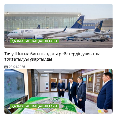
ҚАЗАҚСТАН ЖАҢАЛЫҚТАРЫ
Таяу Шығыс бағытындағы рейстердің уақытша
тоқтатылуы ұзартылды
23.04.2026
ҚАЗАҚСТАН ЖАҢАЛЫҚТАРЫ