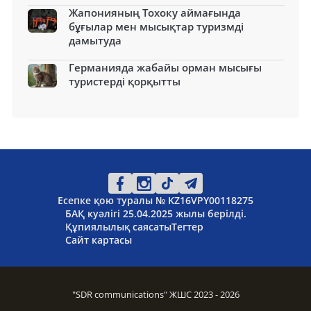
Жапонияның Тохоку аймағында
бұғылар мен мысықтар туризмді
дамытуда
Германияда жабайы орман мысығы
туристерді қорқытты
Есепке қою туралы № KZ16VPY00118275
БАҚ куәлігі 25.04.2025 жылы берілді.
Құпиялылық саясаты
Тегтер
Сайт картасы
"SDR communications" ЖШС 2023 - 2026