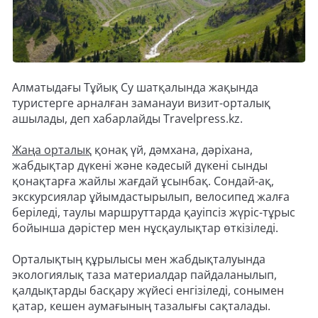
Алматыдағы Тұйық Су шатқалында жақында
туристерге арналған заманауи визит-орталық
ашылады, деп хабарлайды Travelpress.kz.
Жаңа орталық
қонақ үй, дәмхана, дәріхана,
жабдықтар дүкені және кәдесый дүкені сынды
қонақтарға жайлы жағдай ұсынбақ. Сондай-ақ,
экскурсиялар ұйымдастырылып, велосипед жалға
беріледі, таулы маршруттарда қауіпсіз жүріс-тұрыс
бойынша дәрістер мен нұсқаулықтар өткізіледі.
Орталықтың құрылысы мен жабдықталуында
экологиялық таза материалдар пайдаланылып,
қалдықтарды басқару жүйесі енгізіледі, сонымен
қатар, кешен аумағының тазалығы сақталады.