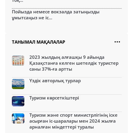
Пойызда немесе вокзалда затыңызды
ұмытсаңыз не іс...
ТАНЫМАЛ МАҚАЛАЛАР
2023 жылдың алғашқы 9 айында
Қазақстанға келген шетелдік туристер
саны 37%-ға артты
Үздік авторлық турлар
Туризм көрсеткіштері
Туризм және спорт министрлігінің іске
асырған іс-шаралары мен 2024 жылға
арналған міндеттері туралы