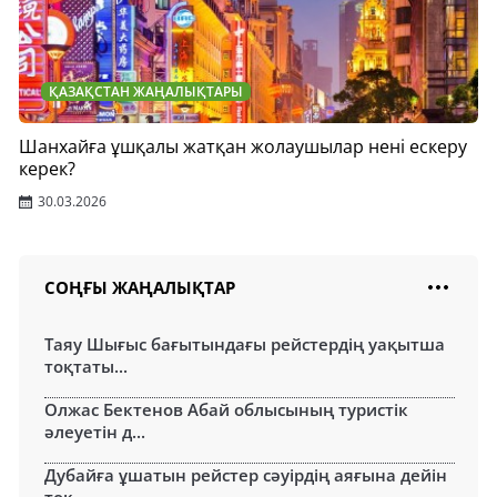
ҚАЗАҚСТАН ЖАҢАЛЫҚТАРЫ
Шанхайға ұшқалы жатқан жолаушылар нені ескеру
керек?
30.03.2026
СОҢҒЫ ЖАҢАЛЫҚТАР
Таяу Шығыс бағытындағы рейстердің уақытша
тоқтаты...
Олжас Бектенов Абай облысының туристік
әлеуетін д...
Дубайға ұшатын рейстер сәуірдің аяғына дейін
тоқ...