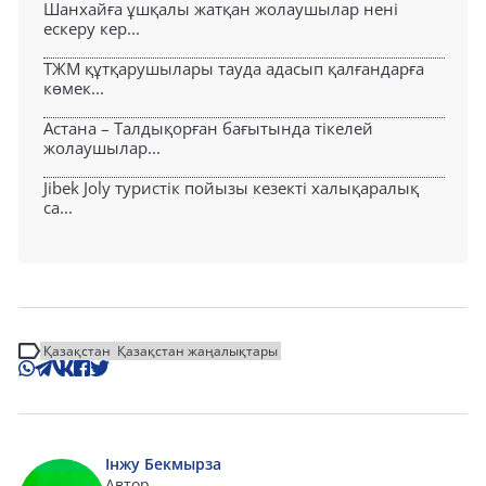
Шанхайға ұшқалы жатқан жолаушылар нені
ескеру кер...
ТЖМ құтқарушылары тауда адасып қалғандарға
көмек...
Астана – Талдықорған бағытында тікелей
жолаушылар...
Jibek Joly туристік пойызы кезекті халықаралық
са...
Қазақстан
Қазақстан жаңалықтары
Інжу Бекмырза
Автор