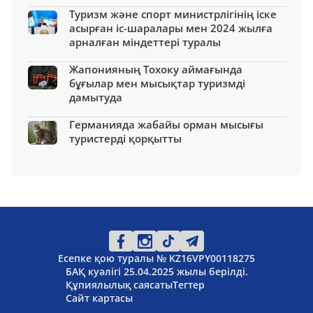
Туризм және спорт министрлігінің іске
асырған іс-шаралары мен 2024 жылға
арналған міндеттері туралы
Жапонияның Тохоку аймағында
бұғылар мен мысықтар туризмді
дамытуда
Германияда жабайы орман мысығы
туристерді қорқытты
Есепке қою туралы № KZ16VPY00118275
БАҚ куәлігі 25.04.2025 жылы берілді.
Құпиялылық саясаты
Тегтер
Сайт картасы