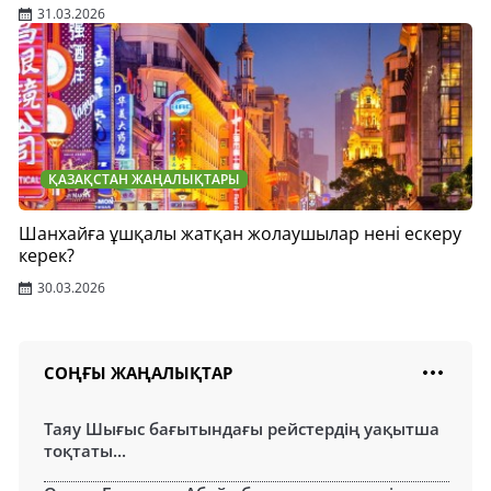
31.03.2026
ҚАЗАҚСТАН ЖАҢАЛЫҚТАРЫ
Шанхайға ұшқалы жатқан жолаушылар нені ескеру
керек?
30.03.2026
СОҢҒЫ ЖАҢАЛЫҚТАР
Таяу Шығыс бағытындағы рейстердің уақытша
тоқтаты...