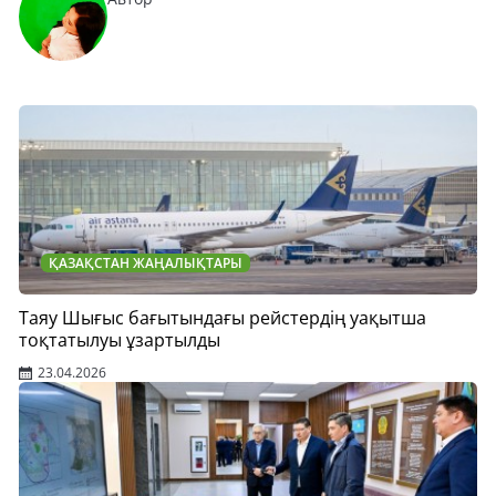
ҚАЗАҚСТАН ЖАҢАЛЫҚТАРЫ
Таяу Шығыс бағытындағы рейстердің уақытша
тоқтатылуы ұзартылды
23.04.2026