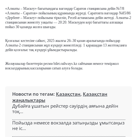
«Алматы – Мәскеу» бағытындағы вагондар Саратов станциясына дейін №7/8
«Алматы – Саратов» пойызының құрамында жүреді. Саратовта вагондар №85/86
«Дербент – Мәскеу» пойызына тіркеліп, Ресей астанасына дейін жетеді. Алматы-2
станциясынан жөнелту уақыты — 20:20. Мәскеуден кері бағыттағы алғашқы
пойыз 30 қазанда жолға шығады.
Қозғалыс кестесіне сәйкес, 2025 жылғы 26–30 қазан аралығында пойыздар
Алматы-2 станциясынан жұп күндері жөнелтіледі. 1 қарашадан 13 желтоқсанға
дейін қозғалыс тақ күндері ұйымдастырылады.
Жолаушылар билеттерін ресми bilet.railways.kz сайтынан немесе теміржол
вокзалдарының кассаларынан сатып алуға болады.
Новости по тегам:
Қазақстан
,
Қазақстан
жаңалықтары
Дубайға ұшатын рейстер сәуірдің аяғына дейін
тоқ...
Пойызда немесе вокзалда затыңызды ұмытсаңыз
не іс...