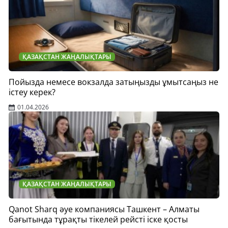
ҚАЗАҚСТАН ЖАҢАЛЫҚТАРЫ
Пойызда немесе вокзалда затыңызды ұмытсаңыз не
істеу керек?
01.04.2026
ҚАЗАҚСТАН ЖАҢАЛЫҚТАРЫ
Qanot Sharq әуе компаниясы Ташкент – Алматы
бағытында тұрақты тікелей рейсті іске қосты