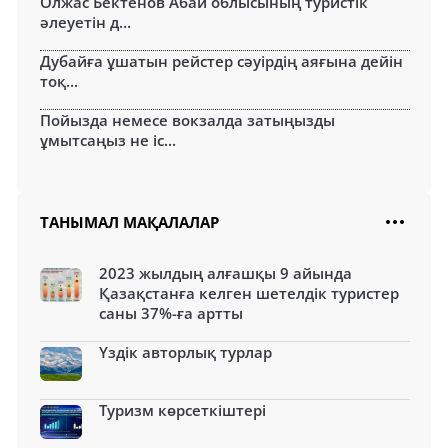
Олжас Бектенов Абай облысының туристік
әлеуетін д...
Дубайға ұшатын рейстер сәуірдің аяғына дейін
тоқ...
Пойызда немесе вокзалда затыңызды
ұмытсаңыз не іс...
ТАНЫМАЛ МАҚАЛАЛАР
2023 жылдың алғашқы 9 айында
Қазақстанға келген шетелдік туристер
саны 37%-ға артты
Үздік авторлық турлар
Туризм көрсеткіштері