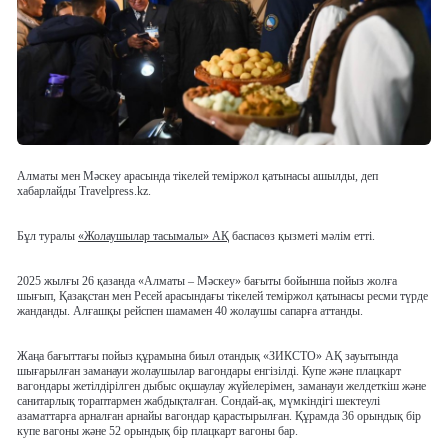
Алматы мен Мәскеу арасында тікелей теміржол қатынасы ашылды, деп
хабарлайды Travelpress.kz.
Бұл туралы
«Жолаушылар тасымалы» АҚ
баспасөз қызметі мәлім етті.
2025 жылғы 26 қазанда «Алматы – Мәскеу» бағыты бойынша пойыз жолға
шығып, Қазақстан мен Ресей арасындағы тікелей теміржол қатынасы ресми түрде
жанданды. Алғашқы рейспен шамамен 40 жолаушы сапарға аттанды.
Жаңа бағыттағы пойыз құрамына биыл отандық «ЗИКСТО» АҚ зауытында
шығарылған заманауи жолаушылар вагондары енгізілді. Купе және плацкарт
вагондары жетілдірілген дыбыс оқшаулау жүйелерімен, заманауи желдеткіш және
санитарлық тораптармен жабдықталған. Сондай-ақ, мүмкіндігі шектеулі
азаматтарға арналған арнайы вагондар қарастырылған. Құрамда 36 орындық бір
купе вагоны және 52 орындық бір плацкарт вагоны бар.