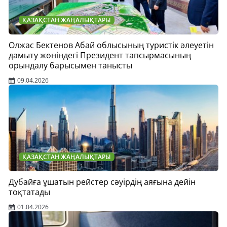
ҚАЗАҚСТАН ЖАҢАЛЫҚТАРЫ
Олжас Бектенов Абай облысының туристік әлеуетін
дамыту жөніндегі Президент тапсырмасының
орындалу барысымен танысты
09.04.2026
ҚАЗАҚСТАН ЖАҢАЛЫҚТАРЫ
Дубайға ұшатын рейстер сәуірдің аяғына дейін
тоқтатады
01.04.2026