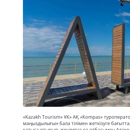
«Kazakh Tourism» ҰК» АҚ «Kompas» туроперат
маңыздылығын бала тілімен жеткізуге бағытта
қатыса отырып, жеңімпаз өз отбасымен Алакөл 