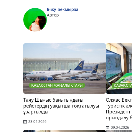
Інжу Бекмырза
Автор
ҚАЗАҚСТАН ЖАҢАЛЫҚТАРЫ
ҚАЗАҚСТ
Таяу Шығыс бағытындағы
Олжас Бек
рейстердің уақытша тоқтатылуы
туристік әл
ұзартылды
Президент
орындалу 
23.04.2026
09.04.2026