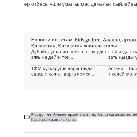
әр отбасы үшін ұмытылмас демалыс сыйлайды
Новости по тегам:
Kids go free
,
Алакөл
,
арзан
Қазақстан
,
Қазақстан жаңалықтары
Дубайға ұшатын рейстер сәуірдің
Пойызда нем
аяғына дейін тоқ...
затыңызды ұм
ТЖМ құтқарушылары тауда
Астана – Та
адасып қалғандарға көмек...
тікелей жол
Kids go free
Алакөл
арзан билеттер
белсенді демалыс
е
Қазақстан жаңалықтары