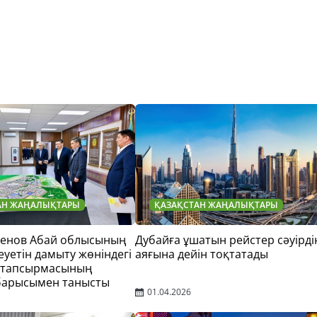
АН ЖАҢАЛЫҚТАРЫ
ҚАЗАҚСТАН ЖАҢАЛЫҚТАРЫ
тенов Абай облысының
Дубайға ұшатын рейстер сәуірді
еуетін дамыту жөніндегі
аяғына дейін тоқтатады
 тапсырмасының
барысымен танысты
01.04.2026