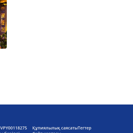
6VPY00118275
Құпиялылық саясаты
Тегтер