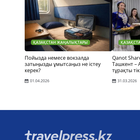
ҚАЗАҚСТАН ЖАҢАЛЫҚТАРЫ
ҚАЗАҚСТ
Пойызда немесе вокзалда
Qanot Shar
затыңызды ұмытсаңыз не істеу
Ташкент –
керек?
тұрақты тік
01.04.2026
31.03.2026