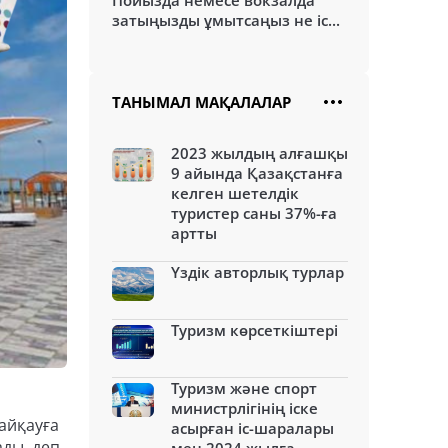
Пойызда немесе вокзалда
затыңызды ұмытсаңыз не іс...
ТАНЫМАЛ МАҚАЛАЛАР
2023 жылдың алғашқы
9 айында Қазақстанға
келген шетелдік
туристер саны 37%-ға
артты
Үздік авторлық турлар
Туризм көрсеткіштері
Туризм және спорт
министрлігінің іске
айқауға
асырған іс-шаралары
ады, деп