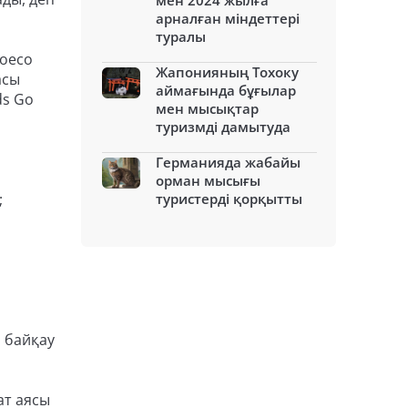
мен 2024 жылға
арналған міндеттері
туралы
goeco
Жапонияның Тохоку
асы
аймағында бұғылар
ds Go
мен мысықтар
туризмді дамытуда
Германияда жабайы
орман мысығы
;
туристерді қорқытты
н байқау
ат аясы