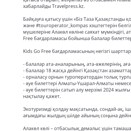
хабарлайды Travelpress.kz.
Байқауға қатысу үшін «Біз Таза Қазақстанды қо
және #touroperator_kompas хэштегтерін белгіл
мүшелеріне Алакөл көліне саяхат мүмкіндігі, а
Free бағдарламасы бойынша балалар билеттер
Kids Go Free бағдарламасының негізгі шарттар
- балалар ата-аналарының, ата-әжелерінің, аға-
- балалар 18 жасқа дейінгі Қазақстан азаматта
- орналасу орнын туроператордан толық турпа
- әуе билеттері Алматы-Үшарал-Алматы немесе
- әуе билеттерін сатып алу мерзімі 2024 жылғ
нақтылау қажет.
Экотуризмді қолдау мақсатында, сондай-ақ, і
ағымдағы жылдың шілде айының соңына дейін 
Алакөл көлі – отбасылық демалыс үшін тамаша