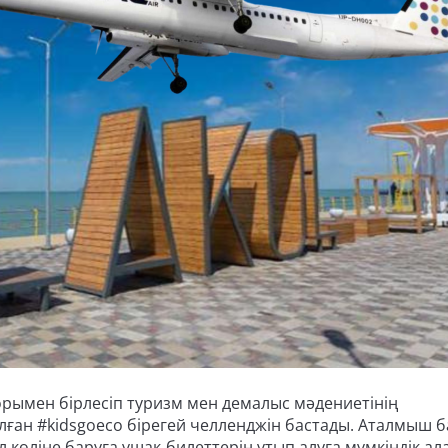
орымен бірлесіп туризм мен демалыс мәдениетінің
лған #kidsgoeco бірегей челленджін бастады. Аталмыш б
көліне баруға ұшақ билеттерін ұтып алуға мүмкіндік ал