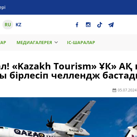
ері
RU
KZ
ТАР
МЕДИАГАЛЕРЕЯ
ІС-ШАРАЛАР
л! «Kazakh Tourism» ҰК» АҚ
ы бірлесіп челлендж баста
05.07.2024