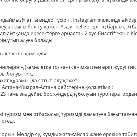
лдаймыз!» атты видео түсіріп, Instagram желісінде #kids
еу арқылы бөлісу қажет. Үздік reel иегерінің барлық отб
тап айтқанда ересектерге арналған 2 әуе билеті* және Ki
ін ұтып алуға болады.
ы келесіні қамтиды:
інілерінің (кәмелетке толған) сенімхатпен еріп жүруі тиіс
ры болуы тиіс;
кет құрамында сатып алу қажет;
 Астана-Үшарал-Астана рейстеріне қолжетімді;
ы 23 тамызға дейін, бос күндердің болуын туроператордан
шкі туризм мен отбасылық туризмді дамытуға бағытталға
өтеді.
 орын. Мөлдір су, құмды жағажайлар және ерекше табиғ