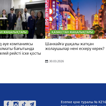
АН ЖАҢАЛЫҚТАРЫ
ҚАЗАҚСТАН ЖАҢАЛЫҚТАРЫ
q әуе компаниясы
Шанхайға ұшқалы жатқан
 Алматы бағытында
жолаушылар нені ескеру керек?
елей рейсті іске қосты
30.03.2026
Есепке қою туралы № KZ1