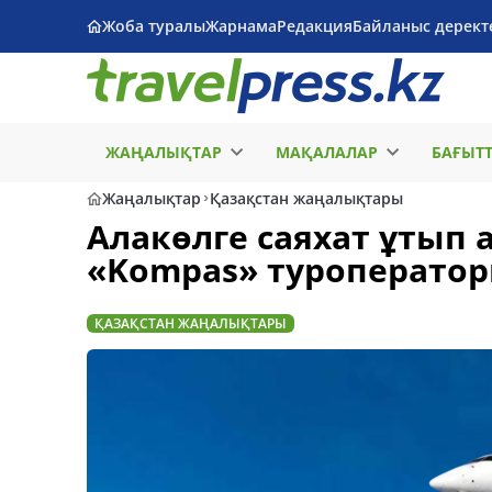
Жоба туралы
Жарнама
Редакция
Байланыс дерект
ЖАҢАЛЫҚТАР
МАҚАЛАЛАР
БАҒЫТ
Жаңалықтар
Қазақстан жаңалықтары
Алакөлге саяхат ұтып а
«Kompas» туроператор
ҚАЗАҚСТАН ЖАҢАЛЫҚТАРЫ