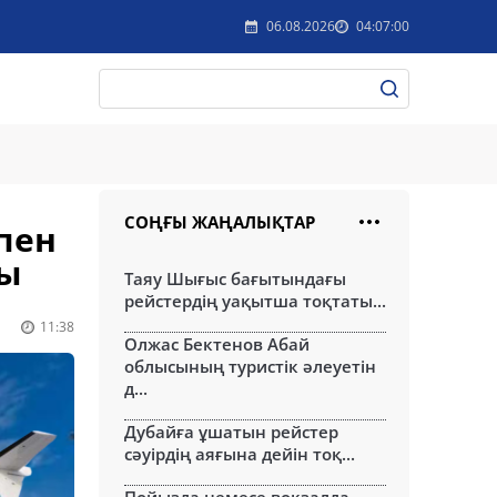
06.08.2026
04:07:00
СОҢҒЫ ЖАҢАЛЫҚТАР
 пен
ды
Таяу Шығыс бағытындағы
рейстердің уақытша тоқтаты...
11:38
Олжас Бектенов Абай
облысының туристік әлеуетін
д...
Дубайға ұшатын рейстер
сәуірдің аяғына дейін тоқ...