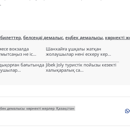
.
 билеттер
,
белсенді демалыс
,
еңбек демалысы
,
көрнекті ж
есе вокзалда
Шанхайға ұшқалы жатқан
ытсаңыз не іс...
жолаушылар нені ескеру кер...
лдықорған бағытында
Jibek Joly туристік пойызы кезекті
аушылар...
халықаралық са...
ңбек демалысы
көрнекті жерлер
Қазақстан