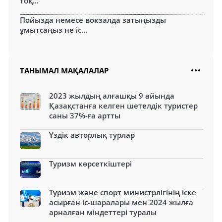
тоқ...
Пойызда немесе вокзалда затыңызды
ұмытсаңыз не іс...
ТАНЫМАЛ МАҚАЛАЛАР
2023 жылдың алғашқы 9 айында
Қазақстанға келген шетелдік туристер
саны 37%-ға артты
Үздік авторлық турлар
Туризм көрсеткіштері
Туризм және спорт министрлігінің іске
асырған іс-шаралары мен 2024 жылға
арналған міндеттері туралы