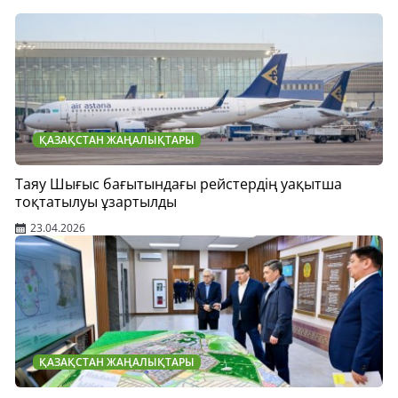
ҚАЗАҚСТАН ЖАҢАЛЫҚТАРЫ
Таяу Шығыс бағытындағы рейстердің уақытша
тоқтатылуы ұзартылды
23.04.2026
ҚАЗАҚСТАН ЖАҢАЛЫҚТАРЫ