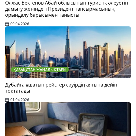
Олжас Бектенов Абай облысының туристік әлеуетін
дамыту жөніндегі Президент тапсырмасының
орындалу барысымен танысты
09.04.2026
ҚАЗАҚСТАН ЖАҢАЛЫҚТАРЫ
Дубайға ұшатын рейстер сәуірдің аяғына дейін
тоқтатады
01.04.2026