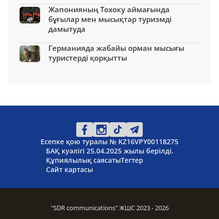
Жапонияның Тохоку аймағында
бұғылар мен мысықтар туризмді
дамытуда
Германияда жабайы орман мысығы
туристерді қорқытты
Есепке қою туралы № KZ16VPY00118275
БАҚ куәлігі 25.04.2025 жылы берілді.
Құпиялылық саясаты
Тегтер
Сайт картасы
"SDR communications" ЖШС 2023 - 2026