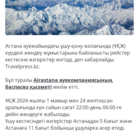
Астана әуежайындағы ұшу-қону жолағында (ҰҚЖ)
күрделі жөндеу жұмыстарына байланысты рейстер
кестесіне өзгерістер енгізді, деп хабарлайды
Travelpress.kz.
Бұл туралы
Airastana әуекомпаниясының
баспасөз қызметі
мәлім етті.
ҰҚЖ 2024 жылғы 1 мамыр мен 24 желтоқсан
аралығында күн сайын сағат 22:00-день 06:00-ге
дейін жөндеуге жабылады.
Ұшу кестесіндегі өзгерістер Астанадан 5 бағыт және
Астанаға 11 бағыт бойынша ұшуларға әсер етеді.