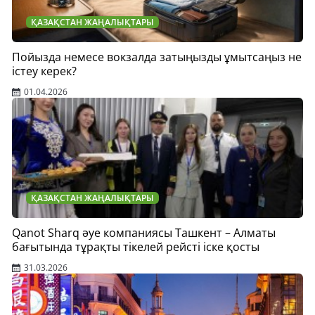
ҚАЗАҚСТАН ЖАҢАЛЫҚТАРЫ
Пойызда немесе вокзалда затыңызды ұмытсаңыз не
істеу керек?
01.04.2026
ҚАЗАҚСТАН ЖАҢАЛЫҚТАРЫ
Qanot Sharq әуе компаниясы Ташкент – Алматы
бағытында тұрақты тікелей рейсті іске қосты
31.03.2026