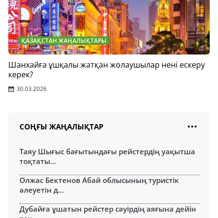
ҚАЗАҚСТАН ЖАҢАЛЫҚТАРЫ
Шанхайға ұшқалы жатқан жолаушылар нені ескеру
керек?
30.03.2026
СОҢҒЫ ЖАҢАЛЫҚТАР
Таяу Шығыс бағытындағы рейстердің уақытша
тоқтаты...
Олжас Бектенов Абай облысының туристік
әлеуетін д...
Дубайға ұшатын рейстер сәуірдің аяғына дейін