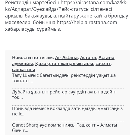
Рейстердің мәртебесін https://airastana.com/kaz/kk-
kz/Ақпарат/Әуежайда/Рейс-статусы сілтемесі
арқылы бақылауды, ал қайтару және қайта брондау
мәселелері бойынша https://help.airastana.com
хабарласуды сұраймыз.
Новости по тегам:
Air Astana
,
Астана
,
Астана
әуежайы
,
Қазақстан жаңалықтары
,
саяхат
,
саяхатшы
Таяу Шығыс бағытындағы рейстердің уақытша
тоқтаты...
Дубайға ұшатын рейстер сәуірдің аяғына дейін
тоқ...
Пойызда немесе вокзалда затыңызды ұмытсаңыз
не іс...
Qanot Sharq әуе компаниясы Ташкент – Алматы
бағыт...