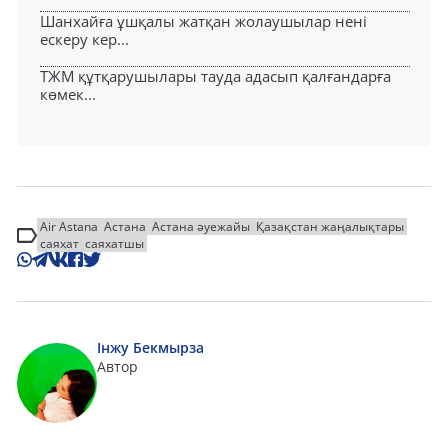
Шанхайға ұшқалы жатқан жолаушылар нені
ескеру кер...
ТЖМ құтқарушылары тауда адасып қалғандарға
көмек...
Air Astana
Астана
Астана әуежайы
Қазақстан жаңалықтары
саяхат
саяхатшы
Інжу Бекмырза
Автор