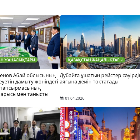
АН ЖАҢАЛЫҚТАРЫ
ҚАЗАҚСТАН ЖАҢАЛЫҚТАРЫ
тенов Абай облысының
Дубайға ұшатын рейстер сәуірді
еуетін дамыту жөніндегі
аяғына дейін тоқтатады
 тапсырмасының
барысымен танысты
01.04.2026