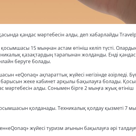
асында қандас мәртебесін алды, деп хабарлайды Travelpr
 қосымшасы 15 мыңнан астам өтініш келіп түсті. Олардың
этникалық қазақтардың тарапынан жолданды. Енді қандас
онлайн беруге болады.
асын «eQonaq» ақпараттық жүйесі негізінде әзірледі. Бүг
у барысын жеке кабинет арқылы бақылауға болады. Қосы
ас мәртебесін алды. Сонымен бірге 2 мыңға жуық өтініш
 қосымшасын қолданады. Техникалық қолдау қызметі 7 м
ген«eQonaq» жүйесі туризм ағынын бақылауға әрі талдау