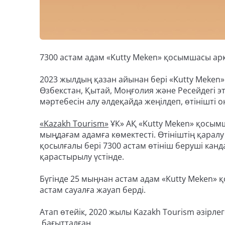
7300 астам адам «Kutty Meken» қосымшасы арқ
2023 жылдың қазан айынан бері «Kutty Meken»
Өзбекстан, Қытай, Моңғолия және Ресейдегі 
мәртебесін алу әлдеқайда жеңілдеп, өтінішті 
«Kazakh Tourism»
ҰК» АҚ «Kutty Meken» қосымш
мыңдағам адамға көмектесті. Өтініштің қарал
қосылғалы бері 7300 астам өтініш беруші канд
қарастырылу үстінде.
Бүгінде 25 мыңнан астам адам «Kutty Meken»
астам сауалға жауап берді.
Атап өтейік, 2020 жылы Kazakh Tourism әзірле
бағытталған.