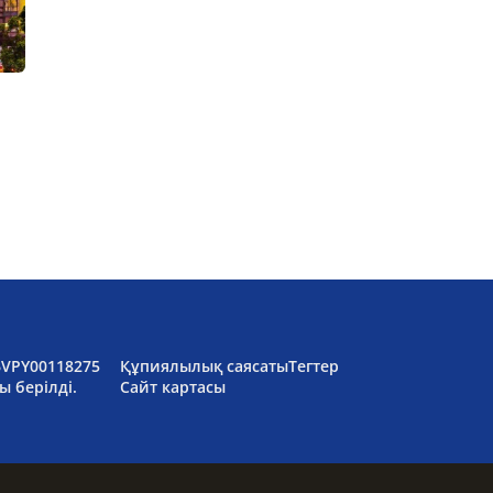
6VPY00118275
Құпиялылық саясаты
Тегтер
ы берілді.
Сайт картасы