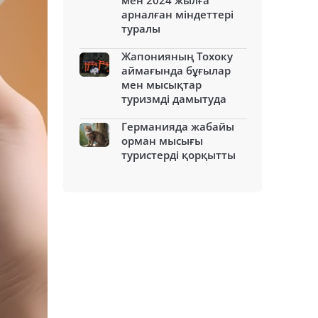
мен 2024 жылға
арналған міндеттері
туралы
Жапонияның Тохоку
аймағында бұғылар
мен мысықтар
туризмді дамытуда
Германияда жабайы
орман мысығы
туристерді қорқытты