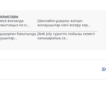
ңалықтары
есе вокзалда
Шанхайға ұшқалы жатқан
ытсаңыз не іс...
жолаушылар нені ескеру кер...
лдықорған бағытында
Jibek Joly туристік пойызы кезекті
аушылар...
халықаралық са...