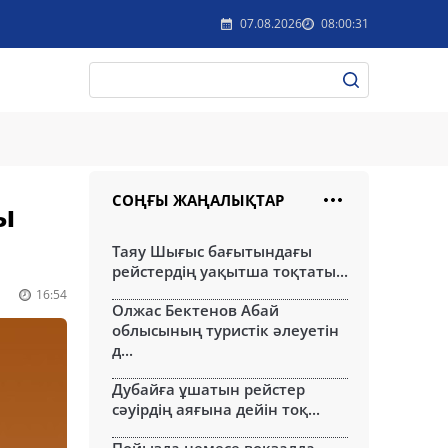
07.08.2026
08:00:31
СОҢҒЫ ЖАҢАЛЫҚТАР
ы
Таяу Шығыс бағытындағы
рейстердің уақытша тоқтаты...
16:54
Олжас Бектенов Абай
облысының туристік әлеуетін
д...
Дубайға ұшатын рейстер
сәуірдің аяғына дейін тоқ...