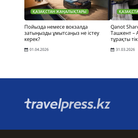
ҚАЗАҚСТАН ЖАҢАЛЫҚТАРЫ
ҚАЗАҚСТ
Пойызда немесе вокзалда
Qanot Shar
затыңызды ұмытсаңыз не істеу
Ташкент –
керек?
тұрақты тік
01.04.2026
31.03.2026