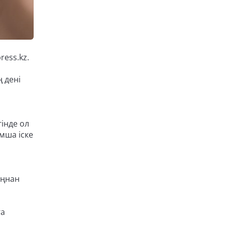
ess.kz.
 дені
інде ол
мша іске
ыңнан
ға