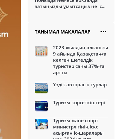
Пойызда немесе вокзалда
затыңызды ұмытсаңыз не іс...
ТАНЫМАЛ МАҚАЛАЛАР
2023 жылдың алғашқы
9 айында Қазақстанға
келген шетелдік
туристер саны 37%-ға
артты
Үздік авторлық турлар
Туризм көрсеткіштері
Туризм және спорт
министрлігінің іске
асырған іс-шаралары