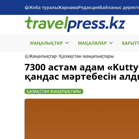
Жоба туралы
Жарнама
Редакция
Байланыс дерект
ЖАҢАЛЫҚТАР
МАҚАЛАЛАР
БАҒЫТ
Жаңалықтар
Қазақстан жаңалықтары
7300 астам адам «Kut
қандас мәртебесін ал
ҚАЗАҚСТАН ЖАҢАЛЫҚТАРЫ