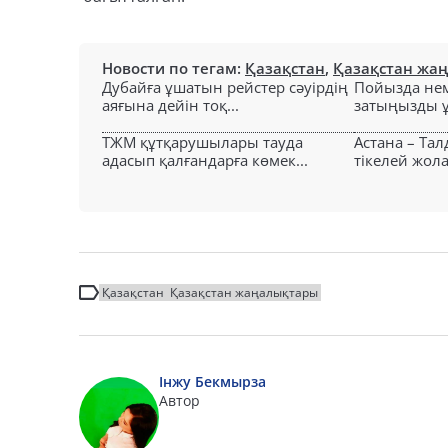
Новости по тегам:
Қазақстан
,
Қазақстан жа
Дубайға ұшатын рейстер сәуірдің
Пойызда нем
аяғына дейін тоқ...
затыңызды ұм
ТЖМ құтқарушылары тауда
Астана – Та
адасып қалғандарға көмек...
тікелей жол
Қазақстан
Қазақстан жаңалықтары
Інжу Бекмырза
Автор