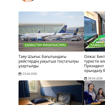
ҚАЗАҚСТАН ЖАҢАЛЫҚТАРЫ
ҚАЗАҚСТ
Таяу Шығыс бағытындағы
Олжас Бек
рейстердің уақытша тоқтатылуы
туристік әл
ұзартылды
Президент
орындалу 
23.04.2026
09.04.2026