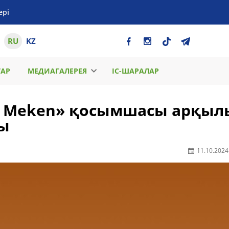
ері
RU
KZ
ТАР
МЕДИАГАЛЕРЕЯ
ІС-ШАРАЛАР
ty Meken» қосымшасы арқыл
ды
11.10.2024