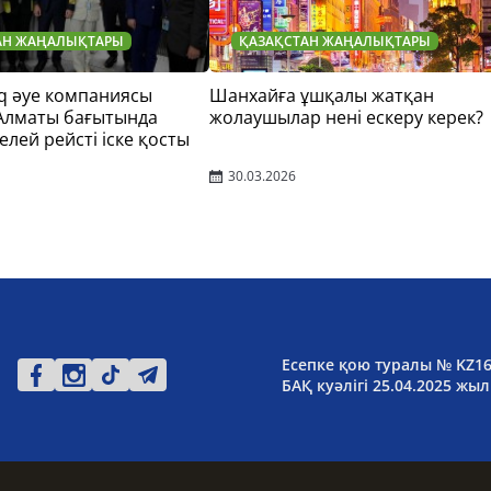
АН ЖАҢАЛЫҚТАРЫ
ҚАЗАҚСТАН ЖАҢАЛЫҚТАРЫ
q әуе компаниясы
Шанхайға ұшқалы жатқан
 Алматы бағытында
жолаушылар нені ескеру керек?
елей рейсті іске қосты
30.03.2026
Есепке қою туралы № KZ1
БАҚ куәлігі 25.04.2025 жыл