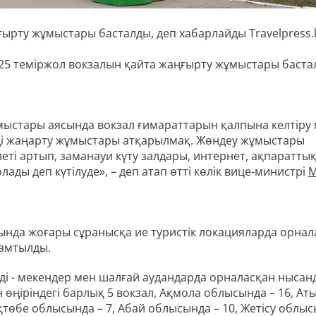
ғырту жұмыстары басталды, деп хабарлайды Travelpress.
е 125 теміржол вокзалын қайта жаңғырту жұмыстары баст
ыстары аясында вокзал ғимараттарын қалпына келтіру
рді жаңарту жұмыстары атқарылмақ. Жөндеу жұмыстары
леті артып, заманауи күту залдары, интернет, ақпаратты
ды деп күтілуде», – деп атап өтті көлік вице-министрі
М
ында жоғары сұранысқа ие туристік локацияларда орнал
амтылды.
лді - мекендер мен шалғай аудандарда орналасқан ныса
өңіріндегі барлық 5 вокзал, Ақмола облысында – 16, Ат
қтөбе облысында – 7, Абай облысында – 10, Жетісу облыс