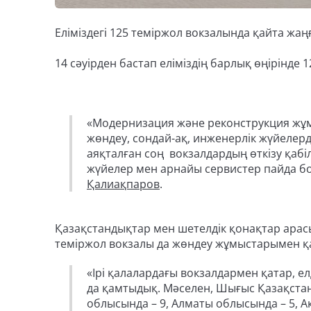
Еліміздегі 125 теміржол вокзалында қайта жаң
14 сәуірден бастап еліміздің барлық өңірінд
«Модернизация және реконструкция жұм
жөндеу, сондай-ақ, инженерлік жүйеле
аяқталған соң вокзалдардың өткізу қабі
жүйелер мен арнайы сервистер пайда бола
Қалиақпаров
.
Қазақстандықтар мен шетелдік қонақтар арас
теміржол вокзалы да жөндеу жұмыстарымен қ
«Ірі қалалардағы вокзалдармен қатар, е
да қамтыдық. Мәселен, Шығыс Қазақстан 
облысында – 9, Алматы облысында – 5, А