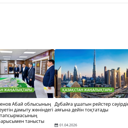
АН ЖАҢАЛЫҚТАРЫ
ҚАЗАҚСТАН ЖАҢАЛЫҚТАРЫ
тенов Абай облысының
Дубайға ұшатын рейстер сәуірді
еуетін дамыту жөніндегі
аяғына дейін тоқтатады
 тапсырмасының
барысымен танысты
01.04.2026