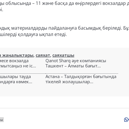
нды облысында – 11 және басқа да өңірлердегі вокзалдар 
і.
дық материалдарды пайдалануға басымдық беріледі. Бұл
ілерді қолдауға ықпал етеді.
н жаңалықтары
,
саяхат
,
саяхатшы
есе вокзалда
Qanot Sharq әуе компаниясы
ытсаңыз не іс...
Ташкент – Алматы бағыт...
ушылары тауда
Астана – Талдықорған бағытында
ндарға көмек...
тікелей жолаушылар...
шы