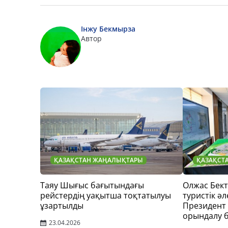
Інжу Бекмырза
Автор
ҚАЗАҚСТАН ЖАҢАЛЫҚТАРЫ
ҚАЗАҚСТ
Таяу Шығыс бағытындағы
Олжас Бек
рейстердің уақытша тоқтатылуы
туристік әл
ұзартылды
Президент
орындалу 
23.04.2026