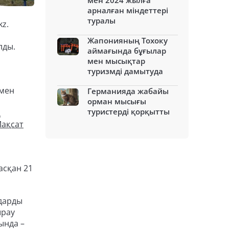
мен 2024 жылға
арналған міндеттері
туралы
kz.
Жапонияның Тохоку
алды.
аймағында бұғылар
мен мысықтар
туризмді дамытуда
 мен
Германияда жабайы
орман мысығы
туристерді қорқытты
қ
ақсат
асқан 21
ндарды
ырау
ында –