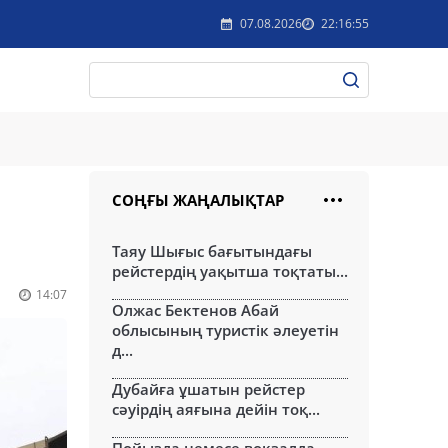
07.08.2026
22:16:55
СОҢҒЫ ЖАҢАЛЫҚТАР
Таяу Шығыс бағытындағы
рейстердің уақытша тоқтаты...
14:07
Олжас Бектенов Абай
облысының туристік әлеуетін
д...
Дубайға ұшатын рейстер
сәуірдің аяғына дейін тоқ...