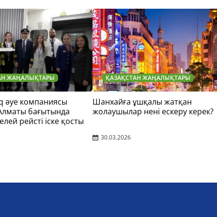
АН ЖАҢАЛЫҚТАРЫ
ҚАЗАҚСТАН ЖАҢАЛЫҚТАРЫ
q әуе компаниясы
Шанхайға ұшқалы жатқан
 Алматы бағытында
жолаушылар нені ескеру керек?
елей рейсті іске қосты
30.03.2026