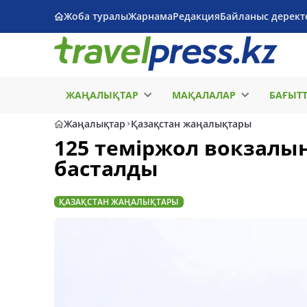
Жоба туралы
Жарнама
Редакция
Байланыс дерект
ЖАҢАЛЫҚТАР
МАҚАЛАЛАР
БАҒЫТ
Жаңалықтар
Қазақстан жаңалықтары
125 теміржол вокзал
басталды
ҚАЗАҚСТАН ЖАҢАЛЫҚТАРЫ