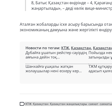
8, Батыс Қазақстан өңірінде – 4, Қараға
жаңартылады», – деді көлік вице-министр
Аталған жобаларды іске асыру барысында отан
экономиканың дамуына және жергілікті өндіруш
Новости по тегам:
КТЖ
,
Қазақстан
,
Қазақста
Дубайға ұшатын рейстер сәуірдің
Пойызда нем
аяғына дейін тоқ...
затыңызды ұм
Шанхайға ұшқалы жатқан
ТЖМ құтқар
жолаушылар нені ескеру кер...
адасып қалға
КТЖ
Қазақстан
Қазақстан жаңалықтары
саяхат
саяхат