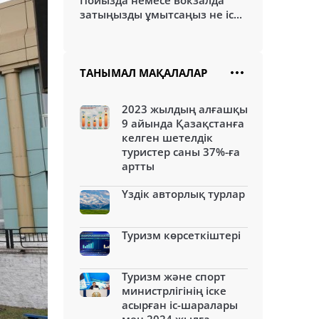
Пойызда немесе вокзалда
затыңызды ұмытсаңыз не іс...
ТАНЫМАЛ МАҚАЛАЛАР
2023 жылдың алғашқы
9 айында Қазақстанға
келген шетелдік
туристер саны 37%-ға
артты
Үздік авторлық турлар
Туризм көрсеткіштері
Туризм және спорт
министрлігінің іске
асырған іс-шаралары