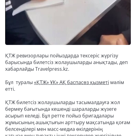
ҚТЖ ревизорлары пойыздарда тексеріс жүргізу
барысында билетсіз жолаушыларды анықтады, деп
хабарлайды Travelpress.kz.
Бұл туралы
«ҚТЖ» ҰК» АҚ баспасөз қызметі
мәлім
етті.
ҚТЖ билетсіз жолаушыларды тасымалдауға жол
бермеу бағытында кешенді шараларды жүзеге
асырып келеді. Бұл ретте пойыз бригадалары
жұмысының ашықтығын арттыру мақсатында қоғам
белсенділері мен масс-медиа өкілдерінің
қатысуымен тұрақты ішкі тексерулер жүргізілуде.