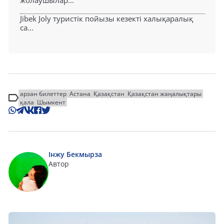
Jibek Joly туристік пойызы кезекті халықаралық
са...
арзан билеттер
Астана
Қазақстан
Қазақстан жаңалықтары
қала
Шымкент
Інжу Бекмырза
Автор