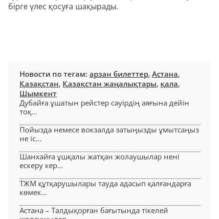
бірге үлес қосуға шақырады.
Новости по тегам:
арзан билеттер
,
Астана
,
Қазақстан
,
Қазақстан жаңалықтары
,
қала
,
Шымкент
Дубайға ұшатын рейстер сәуірдің аяғына дейін
тоқ...
Пойызда немесе вокзалда затыңызды ұмытсаңыз
не іс...
Шанхайға ұшқалы жатқан жолаушылар нені
ескеру кер...
ТЖМ құтқарушылары тауда адасып қалғандарға
көмек...
Астана – Талдықорған бағытында тікелей
жолаушылар...