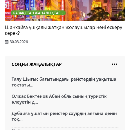
ҚАЗАҚСТАН ЖАҢАЛЫҚТАРЫ
Шанхайға ұшқалы жатқан жолаушылар нені ескеру
керек?
30.03.2026
СОҢҒЫ ЖАҢАЛЫҚТАР
Таяу Шығыс бағытындағы рейстердің уақытша
тоқтаты...
Олжас Бектенов Абай облысының туристік
әлеуетін д...
Дубайға ұшатын рейстер сәуірдің аяғына дейін
тоқ...