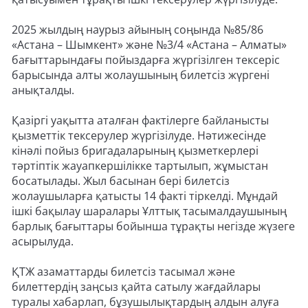
2025 жылдың наурыз айының соңында №85/86
«Астана – Шымкент» және №3/4 «Астана – Алматы»
бағыттарындағы пойыздарға жүргізілген тексеріс
барысында алты жолаушының билетсіз жүргені
анықталды.
Қазіргі уақытта аталған фактілерге байланысты
қызметтік тексерулер жүргізілуде. Нәтижесінде
кінәлі пойыз бригадаларының қызметкерлері
тәртіптік жауапкершілікке тартылып, жұмыстан
босатылады. Жыл басынан бері билетсіз
жолаушыларға қатысты 14 факті тіркелді. Мұндай
ішкі бақылау шаралары Ұлттық тасымалдаушының
барлық бағыттары бойынша тұрақты негізде жүзеге
асырылуда.
ҚТЖ азаматтарды билетсіз тасымал және
билеттердің заңсыз қайта сатылу жағдайлары
туралы хабарлап, бұзушылықтардың алдын алуға