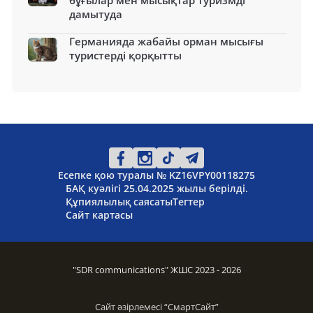
дамытуда
Германияда жабайы орман мысығы
туристерді қорқытты
Есепке қою туралы № KZ16VPY00118275
БАҚ куәлігі 25.04.2025 жылы берілді.
Құпиялылық саясаты
Тегтер
Сайт картасы
"SDR communications" ЖШС 2023 - 2026
Сайт әзірлемесі “
СмартСайт
”