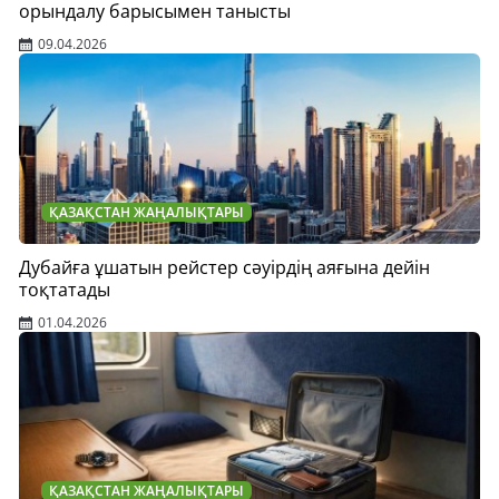
орындалу барысымен танысты
09.04.2026
ҚАЗАҚСТАН ЖАҢАЛЫҚТАРЫ
Дубайға ұшатын рейстер сәуірдің аяғына дейін
тоқтатады
01.04.2026
ҚАЗАҚСТАН ЖАҢАЛЫҚТАРЫ