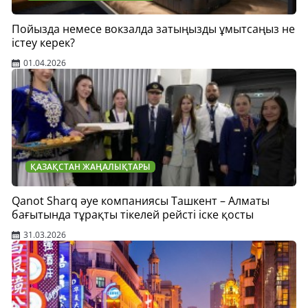
Пойызда немесе вокзалда затыңызды ұмытсаңыз не
істеу керек?
01.04.2026
ҚАЗАҚСТАН ЖАҢАЛЫҚТАРЫ
Qanot Sharq әуе компаниясы Ташкент – Алматы
бағытында тұрақты тікелей рейсті іске қосты
31.03.2026