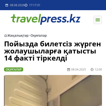
08.08.2026
17:17:31
Жаңалықтар
Оқиғалар
Пойызда билетсіз жүрген
жолаушыларға қатысты
14 факті тіркелді
ОҚИҒАЛАР
08.04.2025
12:00