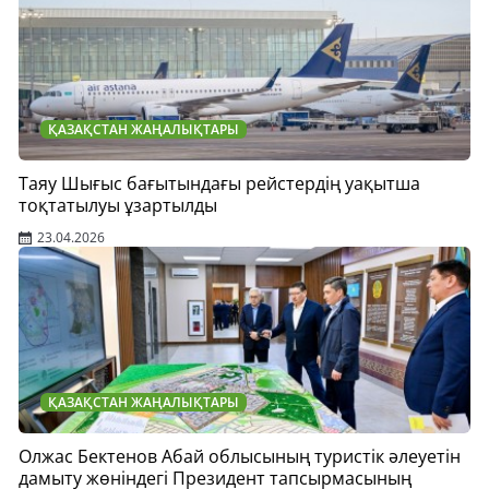
ҚАЗАҚСТАН ЖАҢАЛЫҚТАРЫ
Таяу Шығыс бағытындағы рейстердің уақытша
тоқтатылуы ұзартылды
23.04.2026
ҚАЗАҚСТАН ЖАҢАЛЫҚТАРЫ
Олжас Бектенов Абай облысының туристік әлеуетін
дамыту жөніндегі Президент тапсырмасының