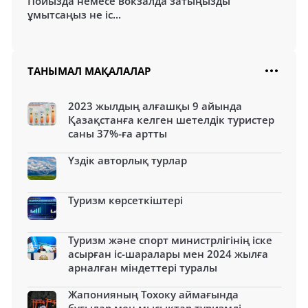
Пойызда немесе вокзалда затыңызды
ұмытсаңыз не іс...
ТАНЫМАЛ МАҚАЛАЛАР
2023 жылдың алғашқы 9 айында
Қазақстанға келген шетелдік туристер
саны 37%-ға артты
Үздік авторлық турлар
Туризм көрсеткіштері
Туризм және спорт министрлігінің іске
асырған іс-шаралары мен 2024 жылға
арналған міндеттері туралы
Жапонияның Тохоку аймағында
бұғылар мен мысықтар туризмді