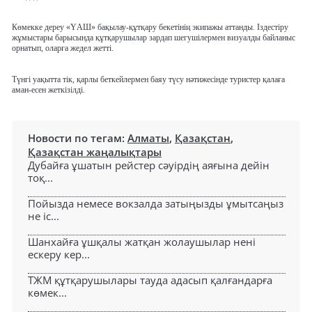
Көмекке дереу «ҮАШ» бақылау-құтқару бекетінің экипажы аттанды. Іздестіру
жұмыстары барысында құтқарушылар зардап шегушілермен визуалды байланыс
орнатып, оларға жедел жетті.
Түнгі уақытта тік, қарлы беткейлермен баяу түсу нәтижесінде туристер қалаға
аман-есен жеткізілді.
Новости по тегам:
Алматы
,
Қазақстан
,
Қазақстан жаңалықтары
Дубайға ұшатын рейстер сәуірдің аяғына дейін
тоқ...
Пойызда немесе вокзалда затыңызды ұмытсаңыз
не іс...
Шанхайға ұшқалы жатқан жолаушылар нені
ескеру кер...
ТЖМ құтқарушылары тауда адасып қалғандарға
көмек...