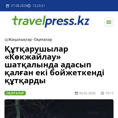
07.08.2026
13:23:21
Жаңалықтар
Оқиғалар
Құтқарушылар
«Көкжайлау»
шатқалында адасып
қалған екі бойжеткенді
құтқарды
ОҚИҒАЛАР
06.02.2026
16:17