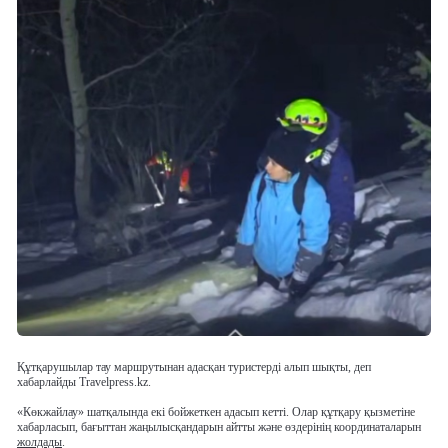
Құтқарушылар тау маршрутынан адасқан туристерді алып шықты, деп
хабарлайды Travelpress.kz.
«Көкжайлау» шатқалында екі бойжеткен адасып кетті. Олар құтқару қызметіне
хабарласып, бағыттан жаңылысқандарын айтты және өздерінің координаталарын
жолдады
.