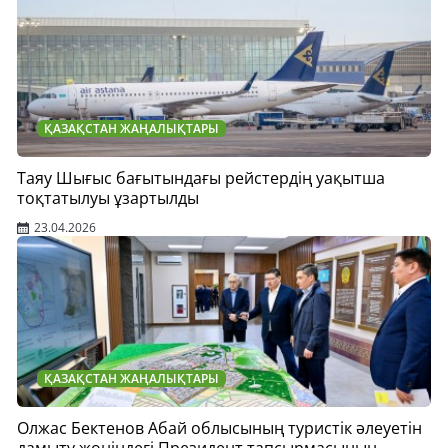
ҚАЗАҚСТАН ЖАҢАЛЫҚТАРЫ
Таяу Шығыс бағытындағы рейстердің уақытша
тоқтатылуы ұзартылды
23.04.2026
ҚАЗАҚСТАН ЖАҢАЛЫҚТАРЫ
Олжас Бектенов Абай облысының туристік әлеуетін
дамыту жөніндегі Президент тапсырмасының