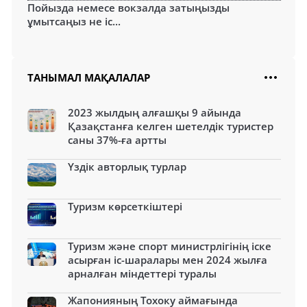
Пойызда немесе вокзалда затыңызды
ұмытсаңыз не іс...
ТАНЫМАЛ МАҚАЛАЛАР
2023 жылдың алғашқы 9 айында
Қазақстанға келген шетелдік туристер
саны 37%-ға артты
Үздік авторлық турлар
Туризм көрсеткіштері
Туризм және спорт министрлігінің іске
асырған іс-шаралары мен 2024 жылға
арналған міндеттері туралы
Жапонияның Тохоку аймағында