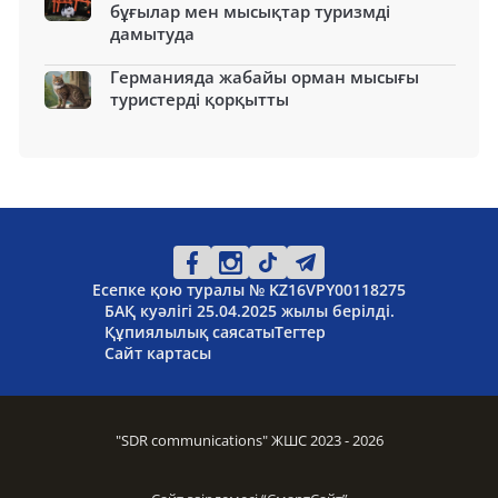
бұғылар мен мысықтар туризмді
дамытуда
Германияда жабайы орман мысығы
туристерді қорқытты
Есепке қою туралы № KZ16VPY00118275
БАҚ куәлігі 25.04.2025 жылы берілді.
Құпиялылық саясаты
Тегтер
Сайт картасы
"SDR communications" ЖШС 2023 - 2026