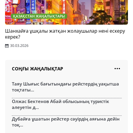
ҚАЗАҚСТАН ЖАҢАЛЫҚТАРЫ
Шанхайға ұшқалы жатқан жолаушылар нені ескеру
керек?
30.03.2026
СОҢҒЫ ЖАҢАЛЫҚТАР
Таяу Шығыс бағытындағы рейстердің уақытша
тоқтаты...
Олжас Бектенов Абай облысының туристік
әлеуетін д...
Дубайға ұшатын рейстер сәуірдің аяғына дейін
тоқ...