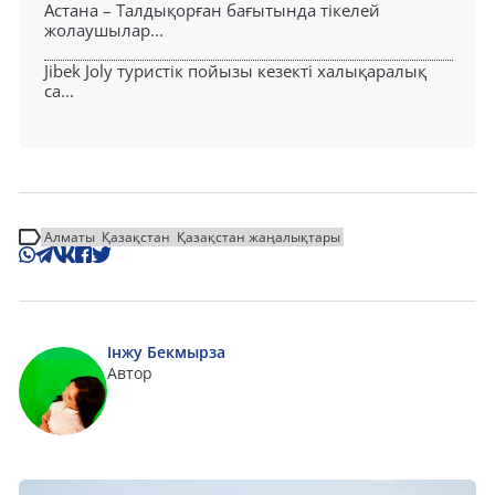
Астана – Талдықорған бағытында тікелей
жолаушылар...
Jibek Joly туристік пойызы кезекті халықаралық
са...
Алматы
Қазақстан
Қазақстан жаңалықтары
Інжу Бекмырза
Автор