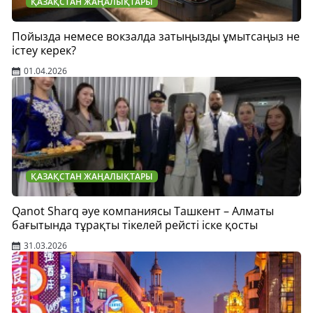
ҚАЗАҚСТАН ЖАҢАЛЫҚТАРЫ
Пойызда немесе вокзалда затыңызды ұмытсаңыз не
істеу керек?
01.04.2026
ҚАЗАҚСТАН ЖАҢАЛЫҚТАРЫ
Qanot Sharq әуе компаниясы Ташкент – Алматы
бағытында тұрақты тікелей рейсті іске қосты
31.03.2026