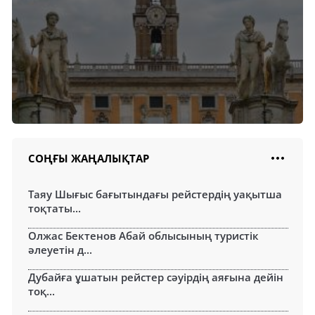
СОҢҒЫ ЖАҢАЛЫҚТАР
Таяу Шығыс бағытындағы рейстердің уақытша
тоқтаты...
Олжас Бектенов Абай облысының туристік
әлеуетін д...
Дубайға ұшатын рейстер сәуірдің аяғына дейін
тоқ...