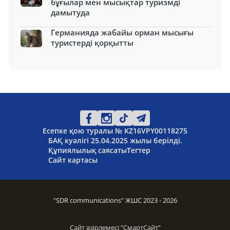
бұғылар мен мысықтар туризмді
дамытуда
Германияда жабайы орман мысығы
туристерді қорқытты
Есепке қою туралы № KZ16VPY00118275
БАҚ куәлігі 25.04.2025 жылы берілді.
Құпиялылық саясаты
Тегтер
Сайт картасы
"SDR communications" ЖШС 2023 - 2026
Сайт әзірлемесі “
СмартСайт
”