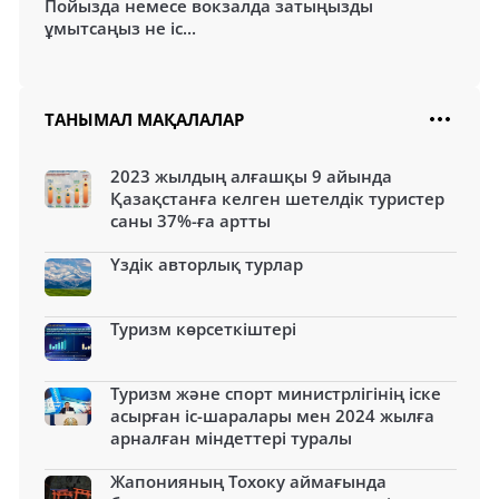
Пойызда немесе вокзалда затыңызды
ұмытсаңыз не іс...
ТАНЫМАЛ МАҚАЛАЛАР
2023 жылдың алғашқы 9 айында
Қазақстанға келген шетелдік туристер
саны 37%-ға артты
Үздік авторлық турлар
Туризм көрсеткіштері
Туризм және спорт министрлігінің іске
асырған іс-шаралары мен 2024 жылға
арналған міндеттері туралы
Жапонияның Тохоку аймағында