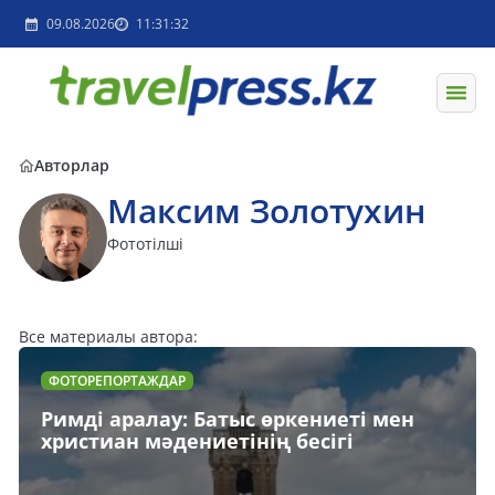
09.08.2026
11:31:32
Авторлар
Максим Золотухин
Фототілші
Все материалы автора:
ФОТОРЕПОРТАЖДАР
Римді аралау: Батыс өркениеті мен
христиан мәдениетінің бесігі