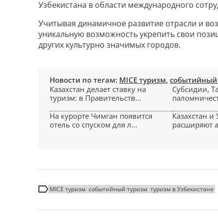
Узбекистана в области международного сотру
Учитывая динамичное развитие отрасли и во
уникальную возможность укрепить свои позиц
других культурно значимых городов.
Новости по тегам:
MICE туризм
,
событийный
Казахстан делает ставку на
Субсидии, Ta
туризм: в Правительств...
паломничеств
На курорте Чимган появится
Казахстан и
отель со спуском для л...
расширяют а
MICE туризм
событийный туризм
туризм в Узбекистане