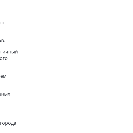
рост
ов.
логичный
ного
чем
вных
 города