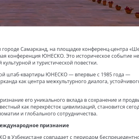
нем городе Самарканд, на площадке конференц‑центра «
ьная конференция ЮНЕСКО. Это историческое событие не
й культурной и туристической повестки.
ой штаб-квартиры ЮНЕСКО — впервые с 1985 года —
канда как центра межкультурного диалога, устойчивог
ризнание его уникального вклада в сохранение и прод
звестный как перекрёсток цивилизаций, становится сего
оматии и глобального сотрудничества.
 международное признание
О в Узбекистане совпадает с периодом беспрецедентн