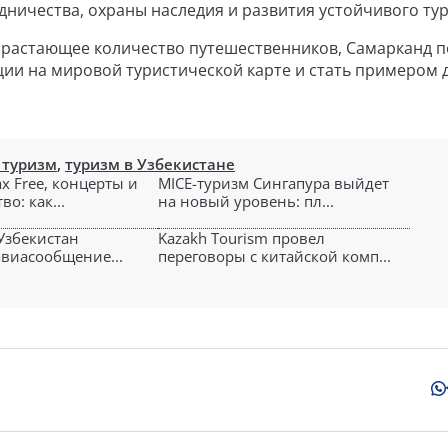
дничества, охраны наследия и развития устойчивого ту
зрастающее количество путешественников, Самарканд п
ии на мировой туристической карте и стать примером 
 туризм
,
туризм в Узбекистане
x Free, концерты и
MICE-туризм Сингапура выйдет
о: как...
на новый уровень: пл...
 Узбекистан
Kazakh Tourism провел
виасообщение...
переговоры с китайской комп...