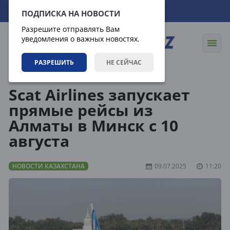
07.08.2026
18:35:28
ПОДПИСКА НА НОВОСТИ
Разрешите отправлять Вам
уведомления о важных новостях.
РАЗРЕШИТЬ
НЕ СЕЙЧАС
Новости
Новости Казахстана
Scat Airlines запускает
прямые рейсы из
Алматы в Минск с 10
августа
НОВОСТИ КАЗАХСТАНА
09.07.2025
11:20