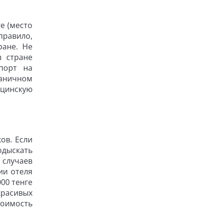
е (место
 правило,
ране. Не
в стране
порт на
раничном
ицинскую
ов. Если
одыскать
 случаев
ии отеля
00 тенге
красивых
стоимость