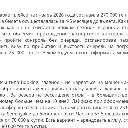
ркетплейсе на январь 2026 года составила 270 000 тенг
пка билета осуществлялась за 4-5 месяцев до вылета. Как
к как он не считается «пиком сезона» в данной ст
, что облегчит прохождение паспортного контроля 
о пройти контроль без очереди, отсканировав пас
мить визу по прибытию и выстоять очередь на пог
коло 25 000 тенге. Рекомендуем также оформить мед
сы типа Booking, главное – не нарваться на мошенник
забронировать место лишь на пару дней, а дальше п
ают. За резерв на ресепшене отела – в большинстве
 номер больше чем на 10 дней. Лайфхак: при оформлен
рансфер до отеля. Стоимость номеров начинается от 25 0
rta Seminyak и до бесконечности. Часто в 5* больших и 
я от 70 000 в сутки. Есть вариант – арендовать виллу, 
 80 000 тенге в сутки.