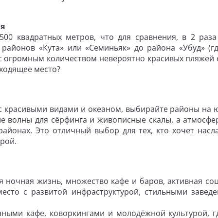
ия
500 квадратных метров, что для сравнения, в 2 раз
 районов «Кута» или «Семиньяк» до района «Убуд» (г
 с огромным количеством невероятно красивых пляжей 
дходящее место?
с красивыми видами и океаном, выбирайте районы на ю
ые волны для сёрфинга и живописные скалы, а атмосфе
районах. Это отличный выбор для тех, кто хочет насл
рой.
я ночная жизнь, множество кафе и баров, активная со
есто с развитой инфраструктурой, стильными завед
нными кафе, коворкингами и молодёжной культурой, г