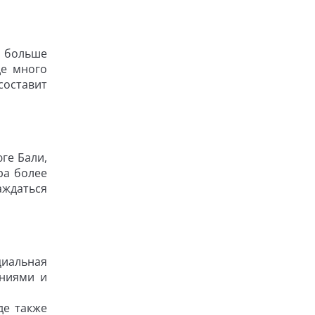
а больше
де много
составит
ге Бали,
ра более
аждаться
циальная
ениями и
де также