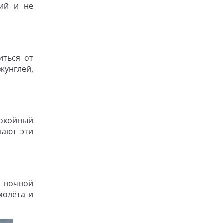
тий и не
иться от
жунглей,
покойный
лают эти
и ночной
молёта и