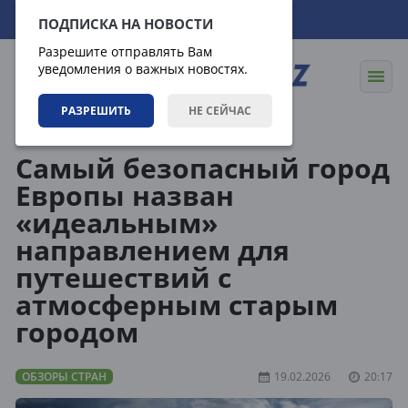
07.08.2026
14:28:19
ПОДПИСКА НА НОВОСТИ
Разрешите отправлять Вам
уведомления о важных новостях.
РАЗРЕШИТЬ
НЕ СЕЙЧАС
Направления
Обзоры стран
Самый безопасный город
Европы назван
«идеальным»
направлением для
путешествий с
атмосферным старым
городом
ОБЗОРЫ СТРАН
19.02.2026
20:17