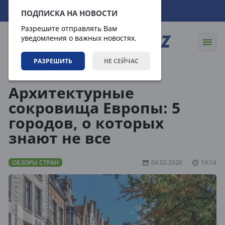
08.08.2026
07:38:54
ПОДПИСКА НА НОВОСТИ
Разрешите отправлять Вам
уведомления о важных новостях.
РАЗРЕШИТЬ
НЕ СЕЙЧАС
Направления
Обзоры стран
Архитектурные
сокровища Европы: 5
городов, о которых
знают не все
ОБЗОРЫ СТРАН
04.02.2026
19:14