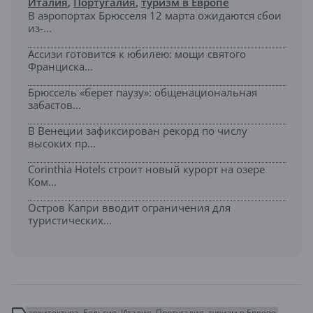
Италия
,
Португалия
,
туризм в Европе
В аэропортах Брюсселя 12 марта ожидаются сбои
из-...
Ассизи готовится к юбилею: мощи святого
Франциска...
Брюссель «берет паузу»: общенациональная
забастов...
В Венеции зафиксирован рекорд по числу
высоких пр...
Corinthia Hotels строит новый курорт на озере
Ком...
Остров Капри вводит ограничения для
туристических...
архитектура
Бельгия
Италия
Португалия
туризм в Европе