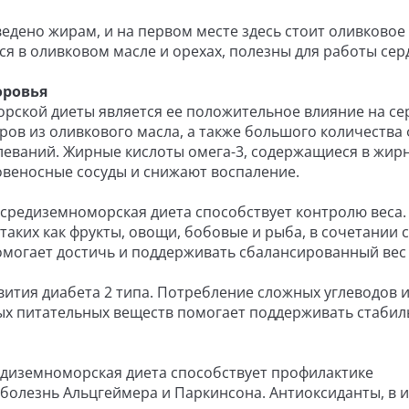
едено жирам, и на первом месте здесь стоит оливковое
 в оливковом масле и орехах, полезны для работы сер
оровья
рской диеты является ее положительное влияние на се
в из оливкового масла, а также большого количества 
леваний. Жирные кислоты омега-3, содержащиеся в жир
веносные сосуды и снижают воспаление.
средиземноморская диета способствует контролю веса.
аких как фрукты, овощи, бобовые и рыба, в сочетании с
могает достичь и поддерживать сбалансированный вес 
ития диабета 2 типа. Потребление сложных углеводов 
ых питательных веществ помогает поддерживать стаби
едиземноморская диета способствует профилактике
 болезнь Альцгеймера и Паркинсона. Антиоксиданты, в 