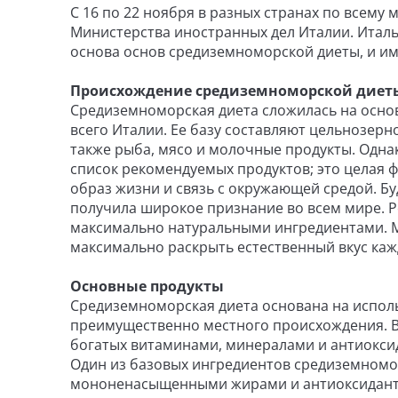
С 16 по 22 ноября в разных странах по всему
Министерства иностранных дел Италии. Италь
основа основ средиземноморской диеты, и име
Происхождение средиземноморской диет
Средиземноморская диета сложилась на осно
всего Италии. Ее базу составляют цельнозерн
также рыба, мясо и молочные продукты. Одна
список рекомендуемых продуктов; это целая
образ жизни и связь с окружающей средой. Буд
получила широкое признание во всем мире. 
максимально натуральными ингредиентами. М
максимально раскрыть естественный вкус кажд
Основные продукты
Средиземноморская диета основана на испол
преимущественно местного происхождения. В 
богатых витаминами, минералами и антиокси
Один из базовых ингредиентов средиземномор
мононенасыщенными жирами и антиоксидантам