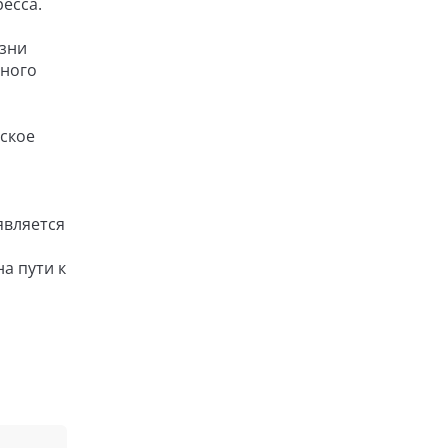
есса.
зни
вного
ское
является
а пути к