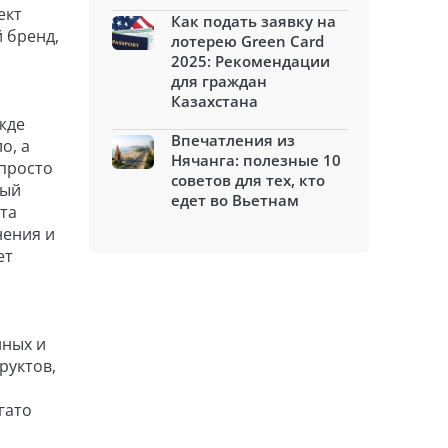
ект
Как подать заявку на
 бренд,
лотерею Green Card
2025: Рекомендации
для граждан
Казахстана
жде
Впечатления из
о, а
Нячанга: полезные 10
 просто
советов для тех, кто
ный
едет во Вьетнам
ета
нения и
ет
нных и
руктов,
гато