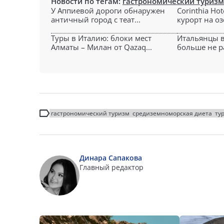
Новости по тегам:
гастрономический туризм
У Аппиевой дороги обнаружен
Corinthia Ho
античный город с теат...
курорт на оз
Туры в Италию: блоки мест
Итальянцы 
Алматы – Милан от Qazaq...
больше не ра
гастрономический туризм
средиземноморская диета
ту
Динара Сапакова
Главный редактор