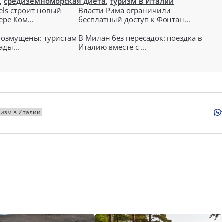
,
средиземноморская диета
,
туризм в Италии
tels строит новый
Власти Рима ограничили
ере Ком...
бесплатный доступ к Фонтан...
возмущены: туристам
В Милан без пересадок: поездка в
ды...
Италию вместе с ...
ризм в Италии