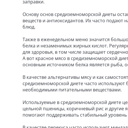
заправки.
Основу основ средиземноморской диеты оста
веществ и антиоксидантов. Их часто подают на
блюд.
Также в еженедельном меню значится большо
белка и незаменимых жирных кислот. Регуля
для здоровья, в том числе защищает сердечно
А вот красное мясо в средиземноморской дие
основным источником белка является рыба, ос
В качестве альтернативы мясу и как самосто
средиземноморской диете часто используют бо
необходимыми питательными веществами.
Используемые в средиземноморской диете це
цельной пшеницы, коричневый рис и другие я
помогают поддерживать стабильный уровень с
В качестве перекуса часто используют миндал