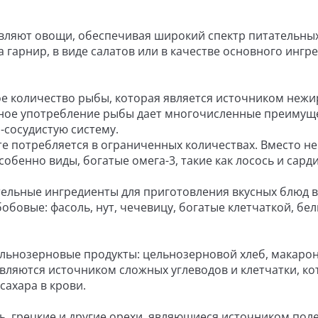
вляют овощи, обеспечивая широкий спектр питательны
 гарнир, в виде салатов или в качестве основного ингр
е количество рыбы, которая является источником нежи
рное употребление рыбы дает многочисленные преимущ
-сосудистую систему.
те потребляется в ограниченных количествах. Вместо не
обенно виды, богатые омега-3, такие как лосось и сард
ятельные ингредиенты для приготовления вкусных блюд в
бовые: фасоль, нут, чечевицу, богатые клетчаткой, бел
льнозерновые продукты: цельнозерновой хлеб, макаро
вляются источником сложных углеводов и клетчатки, к
ахара в крови.
ь, грецкие и другие орехи, являющиеся источником пол