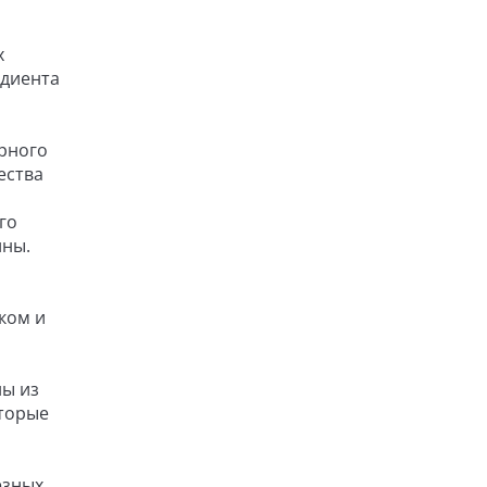
х
едиента
рного
ества
го
ины.
ком и
ны из
оторые
езных