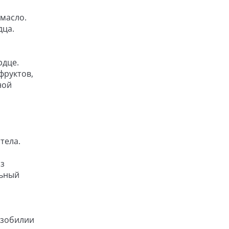
 масло.
дца.
рдце.
фруктов,
ной
тела.
из
льный
изобилии