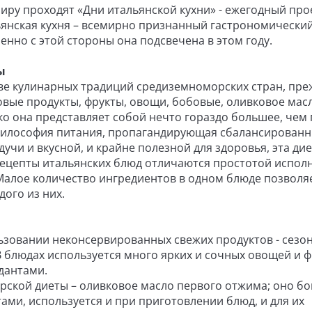
 миру проходят «Дни итальянской кухни» - ежегодный про
янская кухня – всемирно признанный гастрономический
нно с этой стороны она подсвечена в этом году.
ы
ве кулинарных традиций средиземноморских стран, пре
овые продукты, фрукты, овощи, бобовые, оливковое масл
ко она представляет собой нечто гораздо большее, чем
 философия питания, пропагандирующая сбалансирован
учи и вкусной, и крайне полезной для здоровья, эта ди
Рецепты итальянских блюд отличаются простотой испол
алое количество ингредиентов в одном блюде позволя
ого из них.
ьзовании неконсервированных свежих продуктов - сезо
блюдах используется много ярких и сочных овощей и ф
дантами.
ской диеты – оливковое масло первого отжима; оно бо
и, используется и при приготовлении блюд, и для их