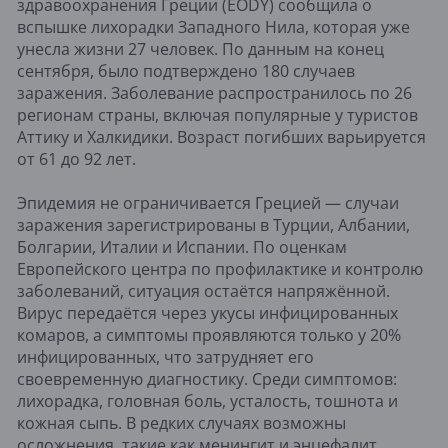
здравоохранения Греции (EODY) сообщила о
вспышке лихорадки Западного Нила, которая уже
унесла жизни 27 человек. По данным на конец
сентября, было подтверждено 180 случаев
заражения. Заболевание распространилось по 26
регионам страны, включая популярные у туристов
Аттику и Халкидики. Возраст погибших варьируется
от 61 до 92 лет.
Эпидемия не ограничивается Грецией — случаи
заражения зарегистрированы в Турции, Албании,
Болгарии, Италии и Испании. По оценкам
Европейского центра по профилактике и контролю
заболеваний, ситуация остаётся напряжённой.
Вирус передаётся через укусы инфицированных
комаров, а симптомы проявляются только у 20%
инфицированных, что затрудняет его
своевременную диагностику. Среди симптомов:
лихорадка, головная боль, усталость, тошнота и
кожная сыпь. В редких случаях возможны
осложнения, такие как менингит и энцефалит,