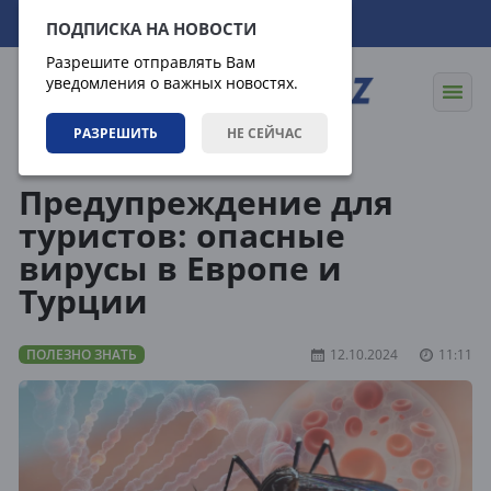
08.08.2026
02:18:13
ПОДПИСКА НА НОВОСТИ
Разрешите отправлять Вам
уведомления о важных новостях.
РАЗРЕШИТЬ
НЕ СЕЙЧАС
Статьи
Полезно знать
Предупреждение для
туристов: опасные
вирусы в Европе и
Турции
ПОЛЕЗНО ЗНАТЬ
12.10.2024
11:11