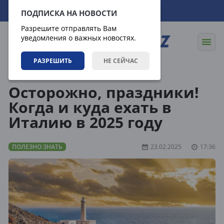
07.08.2026
23:35:28
ПОДПИСКА НА НОВОСТИ
Разрешите отправлять Вам
уведомления о важных новостях.
РАЗРЕШИТЬ
НЕ СЕЙЧАС
Статьи
Полезно знать
Осторожно, праздники!
Когда и куда ехать в
Италию в 2025 году
ПОЛЕЗНО ЗНАТЬ
23.02.2025
17:36