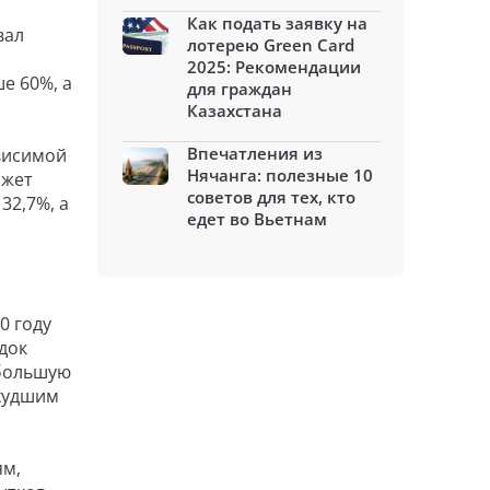
Как подать заявку на
вал
лотерею Green Card
2025: Рекомендации
е 60%, а
для граждан
Казахстана
Впечатления из
ависимой
Нячанга: полезные 10
ожет
советов для тех, кто
32,7%, а
едет во Вьетнам
0 году
док
 большую
 худшим
ям,