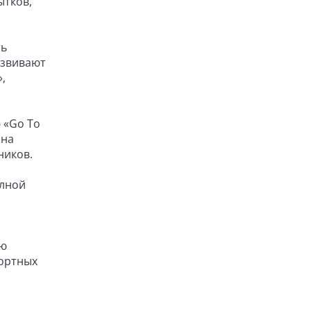
ытков,
ть
азвивают
,
 «Go To
 на
ников.
олной
ую
рортных