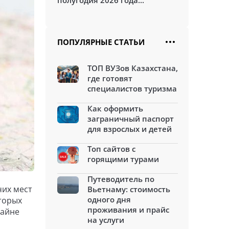
полугодия 2026 года...
ПОПУЛЯРНЫЕ СТАТЬИ
ТОП ВУЗов Казахстана,
где готовят
специалистов туризма
Как оформить
заграничный паспорт
для взрослых и детей
Топ сайтов с
горящими турами
Путеводитель по
чих мест
Вьетнаму: стоимость
одного дня
торых
проживания и прайс
райне
на услуги