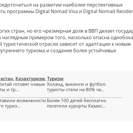
редоточиться на развитии наиболее перспективных
ть программы Digital Nomad Visa и Digital Nomad Reside
гих стран, но его чрезмерная доля в ВВП делает госуда
 наглядным примером того, насколько опасна однобок
 туристической отрасли зависит от адаптации к новым
утреннего туризма и создание более устойчивых
ахстан
,
Казахтуризм
,
Туризм
 Китай готовят новые
Холанд, викинги и футбол:
ы и тр...
туристы стали на 80% ча...
ставили возможности
Более 100 детей бесплатно
 туриз...
посетили курорты Казахс...