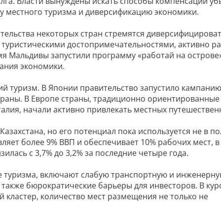
олга. Власти вынуждены искать способы компенсации уб
у местного туризма и диверсификацию экономики.
ительства некоторых стран стремятся диверсифицирова
и туристическими достопримечательностями, активно р
емя Мальдивы запустили программу «работай на острове»
ания экономики.
ий туризм. В Японии правительство запустило кампанию
страны. В Европе страны, традиционно ориентированные
талия, начали активно привлекать местных путешествен
азахстана, но его потенциал пока используется не в п
ляет более 9% ВВП и обеспечивает 10% рабочих мест, в
зилась с 3,7% до 3,2% за последние четыре года.
 туризма, включают слабую транспортную и инженерн
 а также бюрократические барьеры для инвесторов. В ку
ый кластер, количество мест размещения не только не