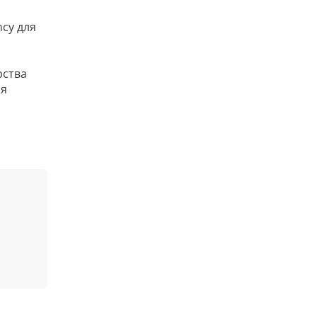
ncy для
рства
ая