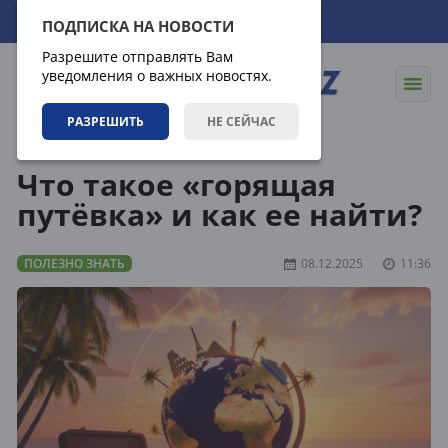
08.08.2026
04:58:27
ПОДПИСКА НА НОВОСТИ
Разрешите отправлять Вам
уведомления о важных новостях.
РАЗРЕШИТЬ
НЕ СЕЙЧАС
Статьи
Полезно знать
Что такое «горящая
путёвка» и как ее найти?
ПОЛЕЗНО ЗНАТЬ
08.12.2025
11:36