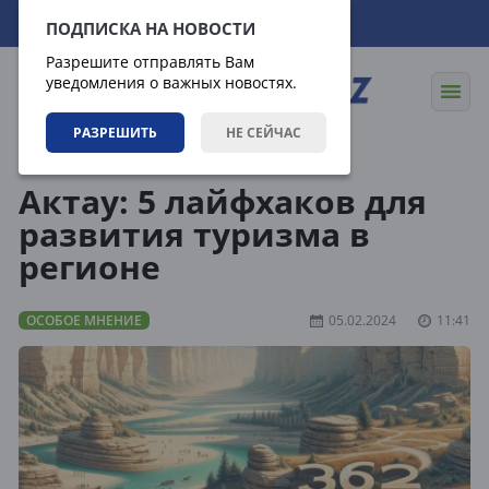
11.08.2026
00:16:06
ПОДПИСКА НА НОВОСТИ
Разрешите отправлять Вам
уведомления о важных новостях.
РАЗРЕШИТЬ
НЕ СЕЙЧАС
Статьи
Особое мнение
Актау: 5 лайфхаков для
развития туризма в
регионе
ОСОБОЕ МНЕНИЕ
05.02.2024
11:41