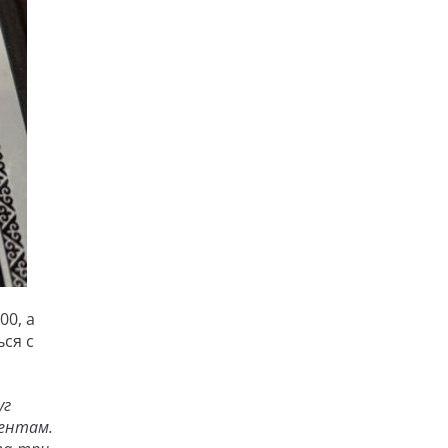
00, а
ься с
уг
ентам.