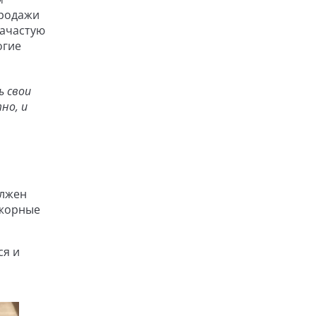
продажи
зачастую
огие
ь свои
но, и
олжен
ажорные
ся и