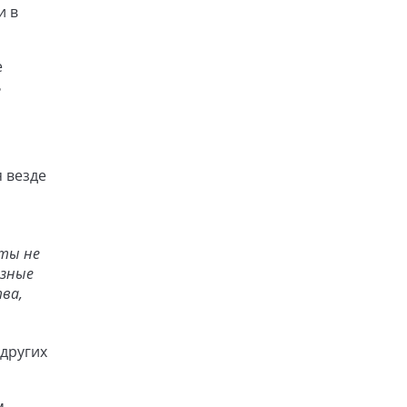
и в
е
ь
 везде
 ты не
азные
ва,
других
м