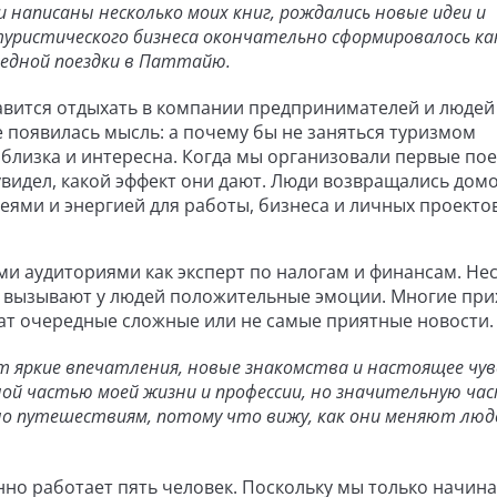
написаны несколько моих книг, рождались новые идеи и
 туристического бизнеса окончательно сформировалось ка
ередной поездки в Паттайю.
авится отдыхать в компании предпринимателей и людей
 появилась мысль: а почему бы не заняться туризмом
близка и интересна. Когда мы организовали первые пое
увидел, какой эффект они дают. Люди возвращались дом
ями и энергией для работы, бизнеса и личных проекто
ми аудиториями как эксперт по налогам и финансам. Не
о вызывают у людей положительные эмоции. Многие при
ат очередные сложные или не самые приятные новости.
ют яркие впечатления, новые знакомства и настоящее чу
ой частью моей жизни и профессии, но значительную ча
но путешествиям, потому что вижу, как они меняют люд
но работает пять человек. Поскольку мы только начин