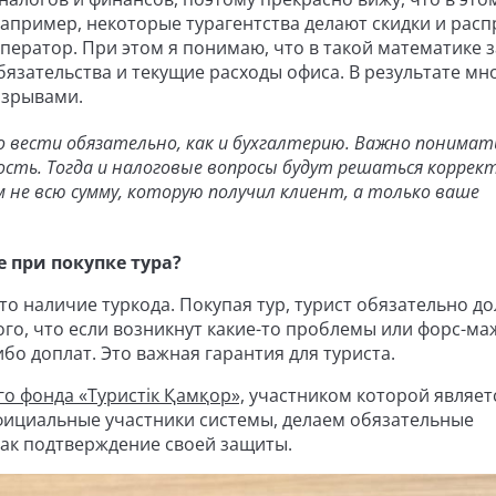
апример, некоторые турагентства делают скидки и рас
оператор. При этом я понимаю, что в такой математике 
язательства и текущие расходы офиса. В результате мн
азрывами.
о вести обязательно, как и бухгалтерию. Важно понимат
сть. Тогда и налоговые вопросы будут решаться коррект
не всю сумму, которую получил клиент, а только ваше
.
 при покупке тура?
то наличие туркода. Покупая тур, турист обязательно д
того, что если возникнут какие-то проблемы или форс-м
ибо доплат. Это важная гарантия для туриста.
о фонда «Туристік Қамқор»,
участником которой являет
е официальные участники системы, делаем обязательные
 как подтверждение своей защиты.