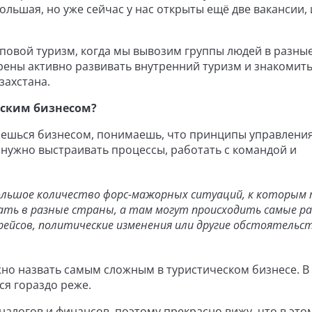
льшая, но уже сейчас у нас открыты ещё две вакансии, 
повой туризм, когда мы вывозим группы людей в разны
рены активно развивать внутренний туризм и знакомит
захстана.
еским бизнесом?
маешься бизнесом, понимаешь, что принципы управления
нужно выстраивать процессы, работать с командой и
ольшое количество форс-мажорных ситуаций, к которым
ть в разные страны, а там могут происходить самые р
рейсов, политические изменения или другие обстоятельст
но назвать самым сложным в туристическом бизнесе. В 
я гораздо реже.
налогов и финансов, поэтому прекрасно вижу, что в это