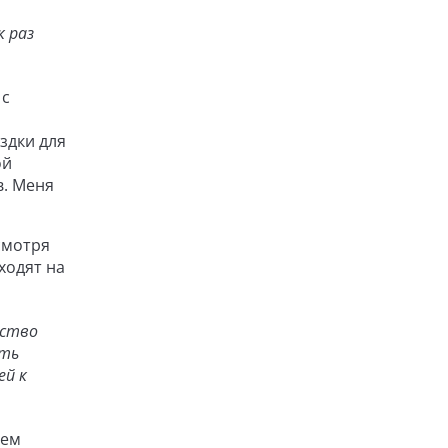
к раз
 с
здки для
ой
в. Меня
смотря
ходят на
вство
сть
ей к
аем