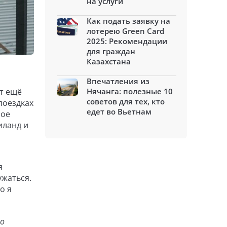
на услуги
Как подать заявку на
лотерею Green Card
2025: Рекомендации
для граждан
Казахстана
Впечатления из
ет ещё
Нячанга: полезные 10
советов для тех, кто
поездках
едет во Вьетнам
ное
иланд и
я
ужаться.
о я
то