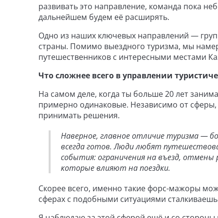
развивать это направление, команда пока небо
дальнейшем будем её расширять.
Одно из наших ключевых направлений — груп
страны. Помимо выездного туризма, мы наме
путешественников с интересными местами Ка
Что сложнее всего в управлении туристич
На самом деле, когда ты больше 20 лет зани
примерно одинаковые. Независимо от сферы, 
принимать решения.
Наверное, главное отличие туризма — б
всегда готов. Люди любят путешествова
события: ограничения на въезд, отмены 
которые влияют на поездки.
Скорее всего, именно такие форс-мажоры мож
сферах с подобными ситуациями сталкиваешьс
Я наблюдаю за этой сферой ещё и со стороны 