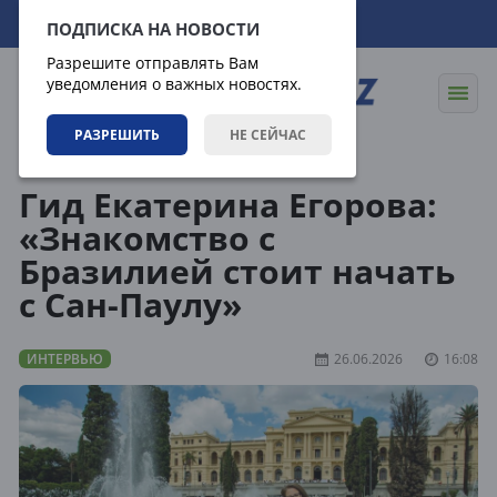
06.08.2026
17:19:03
ПОДПИСКА НА НОВОСТИ
Разрешите отправлять Вам
уведомления о важных новостях.
РАЗРЕШИТЬ
НЕ СЕЙЧАС
Статьи
Интервью
Гид Екатерина Егорова:
«Знакомство с
Бразилией стоит начать
с Сан-Паулу»
ИНТЕРВЬЮ
26.06.2026
16:08