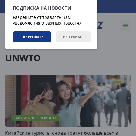
09.08.2026
08:59:00
ПОДПИСКА НА НОВОСТИ
Разрешите отправлять Вам
уведомления о важных новостях.
РАЗРЕШИТЬ
НЕ СЕЙЧАС
Теги
UNWTO
ЗАРУБЕЖНЫЕ НОВОСТИ
Китайские туристы снова тратят больше всех в