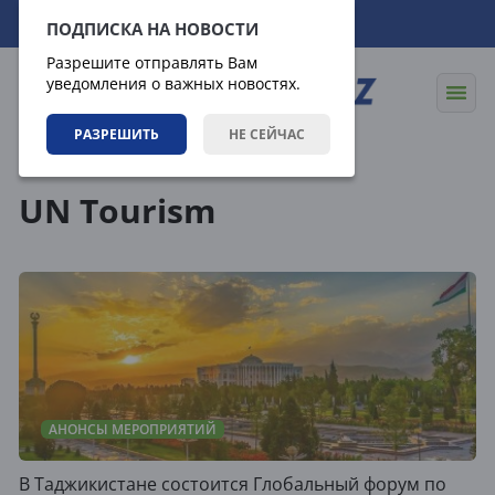
08.08.2026
08:54:24
ПОДПИСКА НА НОВОСТИ
Разрешите отправлять Вам
уведомления о важных новостях.
РАЗРЕШИТЬ
НЕ СЕЙЧАС
Теги
UN Tourism
АНОНСЫ МЕРОПРИЯТИЙ
В Таджикистане состоится Глобальный форум по