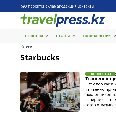
О проекте
Реклама
Редакция
Контакты
НОВОСТИ
СТАТЬИ
НАПРАВЛЕНИЯ
Теги
Starbucks
ПОЛЕЗНО ЗНАТЬ
Тыквенно-пря
С тех пор как в
тыквенно-пряны
поклонников ты
соперник — тыкв
готов отказыват