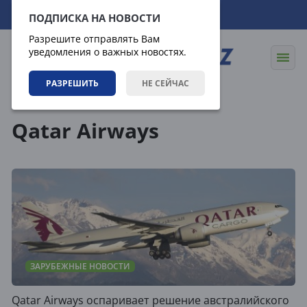
08.08.2026
19:54:39
ПОДПИСКА НА НОВОСТИ
Разрешите отправлять Вам
уведомления о важных новостях.
РАЗРЕШИТЬ
НЕ СЕЙЧАС
Теги
Qatar Airways
ЗАРУБЕЖНЫЕ НОВОСТИ
Qatar Airways оспаривает решение австралийского