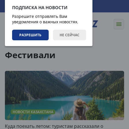
09.08.2026
19:45:02
ПОДПИСКА НА НОВОСТИ
Разрешите отправлять Вам
уведомления о важных новостях.
РАЗРЕШИТЬ
НЕ СЕЙЧАС
Теги
Фестивали
НОВОСТИ КАЗАХСТАНА
Куда поехать летом: туристам рассказали о