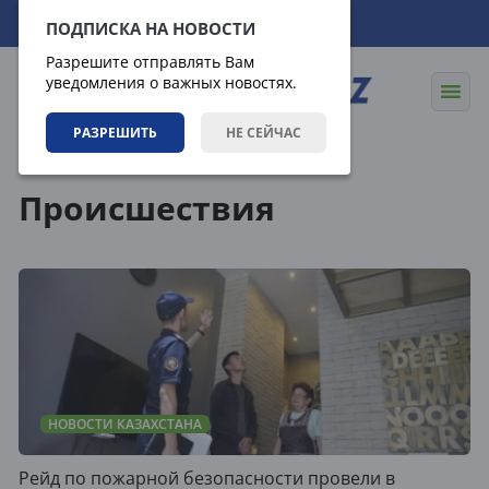
08.08.2026
06:06:44
ПОДПИСКА НА НОВОСТИ
Разрешите отправлять Вам
уведомления о важных новостях.
РАЗРЕШИТЬ
НЕ СЕЙЧАС
Теги
Происшествия
НОВОСТИ КАЗАХСТАНА
Рейд по пожарной безопасности провели в