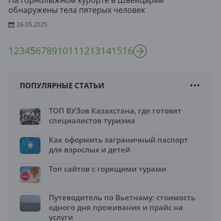
На горнолыжном курорте в Швейцарии
обнаружены тела пятерых человек
26.05.2025
1
2
3
4
5
6
7
8
9
10
11
12
13
14
15
16
ПОПУЛЯРНЫЕ СТАТЬИ
ТОП ВУЗов Казахстана, где готовят
специалистов туризма
Как оформить заграничный паспорт
для взрослых и детей
Топ сайтов с горящими турами
Путеводитель по Вьетнаму: стоимость
одного дня проживания и прайс на
услуги