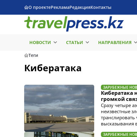
О проекте
Реклама
Редакция
Контакты
НОВОСТИ
СТАТЬИ
НАПРАВЛЕНИЯ
Теги
Кибератака
ЗАРУБЕЖНЫЕ НО
Кибератака 
громкой свя
Сразу четыре а
неизвестные з
транслировать 
высказывания 
ЗАРУБЕЖНЫЕ НО