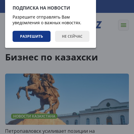
08.08.2026
10:28:40
ПОДПИСКА НА НОВОСТИ
Разрешите отправлять Вам
уведомления о важных новостях.
РАЗРЕШИТЬ
НЕ СЕЙЧАС
Теги
Бизнес по казахски
НОВОСТИ КАЗАХСТАНА
Петропавловск усиливает позиции на