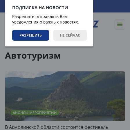
07.08.2026
20:01:33
ПОДПИСКА НА НОВОСТИ
Разрешите отправлять Вам
уведомления о важных новостях.
РАЗРЕШИТЬ
НЕ СЕЙЧАС
Теги
Автотуризм
АНОНСЫ МЕРОПРИЯТИЙ
В Акмолинской области состоится фестиваль