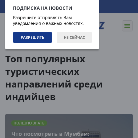
06.08.2026
22:13:16
ПОДПИСКА НА НОВОСТИ
Разрешите отправлять Вам
уведомления о важных новостях.
РАЗРЕШИТЬ
НЕ СЕЙЧАС
Теги
Топ популярных
туристических
направлений среди
индийцев
ПОЛЕЗНО ЗНАТЬ
Что посмотреть в Мумбаи: