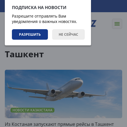
07.08.2026
01:29:15
ПОДПИСКА НА НОВОСТИ
Разрешите отправлять Вам
уведомления о важных новостях.
РАЗРЕШИТЬ
НЕ СЕЙЧАС
Теги
Ташкент
НОВОСТИ КАЗАХСТАНА
Из Костаная запускают прямые рейсы в Ташкент