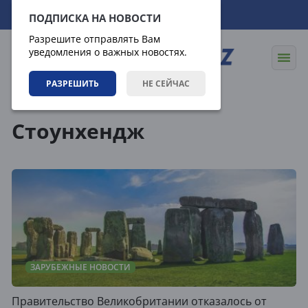
06.08.2026
20:51:02
ПОДПИСКА НА НОВОСТИ
Разрешите отправлять Вам
уведомления о важных новостях.
РАЗРЕШИТЬ
НЕ СЕЙЧАС
Теги
Стоунхендж
ЗАРУБЕЖНЫЕ НОВОСТИ
Правительство Великобритании отказалось от