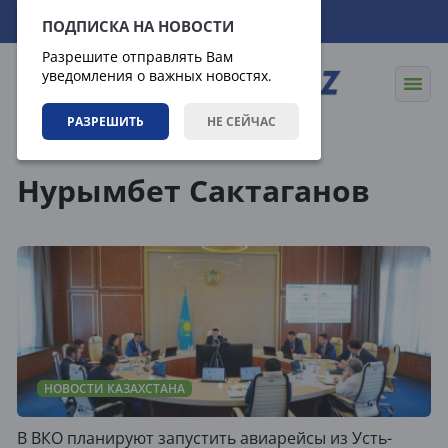
08.08.2026
20:11:12
ПОДПИСКА НА НОВОСТИ
Разрешите отправлять Вам
уведомления о важных новостях.
РАЗРЕШИТЬ
НЕ СЕЙЧАС
Теги
Нурымбет Сактаганов
НОВОСТИ КАЗАХСТАНА
В ВКО планируют запустить авиарейсы из Усть-