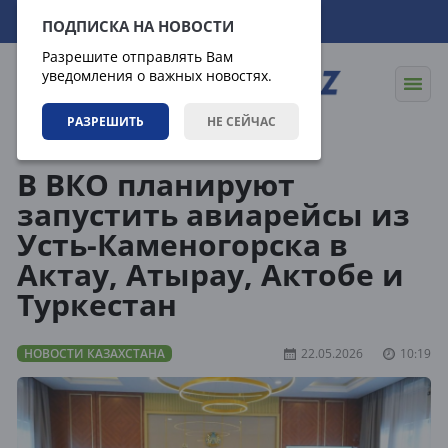
10.08.2026
13:17:08
ПОДПИСКА НА НОВОСТИ
Разрешите отправлять Вам
уведомления о важных новостях.
РАЗРЕШИТЬ
НЕ СЕЙЧАС
Новости
Новости Казахстана
В ВКО планируют
запустить авиарейсы из
Усть-Каменогорска в
Актау, Атырау, Актобе и
Туркестан
НОВОСТИ КАЗАХСТАНА
22.05.2026
10:19