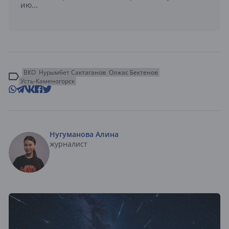
ию...
ВКО
Нурымбет Сактаганов
Олжас Бектенов
Усть-Каменогорск
Нугуманова Алина
журналист