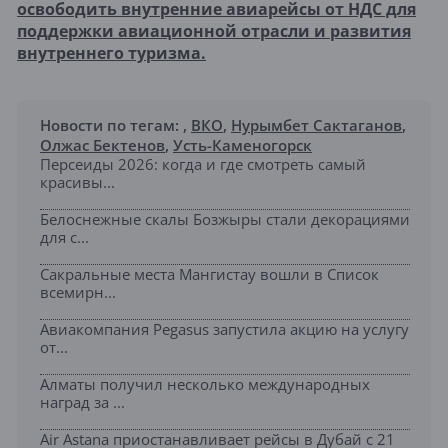
освободить внутренние авиарейсы от НДС для
поддержки авиационной отрасли и развития
внутреннего туризма.
Новости по тегам:
,
ВКО
,
Нурымбет Сактаганов
,
Олжас Бектенов
,
Усть-Каменогорск
Персеиды 2026: когда и где смотреть самый
красивы...
Белоснежные скалы Бозжыры стали декорациями
для с...
Сакральные места Мангистау вошли в Список
всемирн...
Авиакомпания Pegasus запустила акцию на услугу
от...
Алматы получил несколько международных
наград за ...
Air Astana приостанавливает рейсы в Дубай с 21