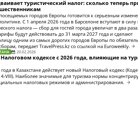
ваивает туристический налог: сколько теперь пр
ешественникам
посещаемых городов Европы готовится к серьезным измен
олитике. С 1 апреля 2026 года в Барселоне вступают в силу
еского налога — сбор для гостей города увеличат в два раза
ифы будут действовать до 31 марта 2027 года и сделают
олицу одним из самых дорогих городов Европы по обязате
борам, передает TravelPress.kz со ссылкой на Euroweekly.
ТАНА
20.02.2026
Налоговом кодексе с 2026 года, влияющие на тур
 года в Казахстане действует новый Налоговый кодекс (Коде
14‑VIII). Наиболее значимые для туризма нормы концентрир
пециальных налоговых режимов и администрирования.