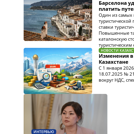
Барселона уд
платить пут
Один из самых 
туристической п
ставки туристич
Повышенные тар
каталонскую ст
туристическим с
НОВОСТИ КАЗАХС
Изменения в 
Казахстане
С 1 января 2026
18.07.2025 № 2
вокруг НДС, с
ИНТЕРВЬЮ