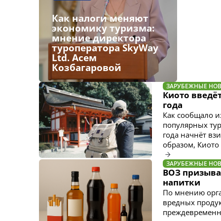
Как налоги меняют
экономику туризма:
мнение директора
туроператора SkyWay
Ltd. Асем
Козбагаровой
ЗАРУБЕЖНЫЕ НО
Киото введёт
года
Как сообщало и
популярных тур
года начнёт вз
образом, Киото
ЗАРУБЕЖНЫЕ НО
ВОЗ призывае
напитки
По мнению орга
вредных продук
преждевременно