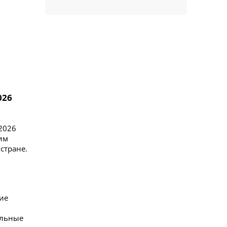
026
2026
им
стране.
ие
ельные