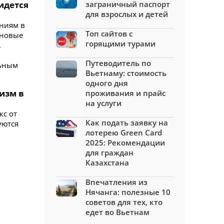
идется
заграничный паспорт
для взрослых и детей
ениям в
Топ сайтов с
 новые
горящими турами
.
Путеводитель по
льным
Вьетнаму: стоимость
одного дня
изм в
проживания и прайс
на услуги
кс от
Как подать заявку на
уются
лотерею Green Card
2025: Рекомендации
для граждан
Казахстана
Впечатления из
Нячанга: полезные 10
советов для тех, кто
едет во Вьетнам