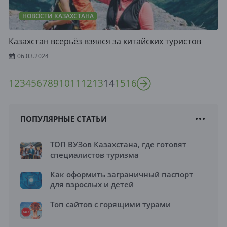
НОВОСТИ КАЗАХСТАНА
Казахстан всерьёз взялся за китайских туристов
06.03.2024
1
2
3
4
5
6
7
8
9
10
11
12
13
14
15
16
ПОПУЛЯРНЫЕ СТАТЬИ
ТОП ВУЗов Казахстана, где готовят
специалистов туризма
Как оформить заграничный паспорт
для взрослых и детей
Топ сайтов с горящими турами