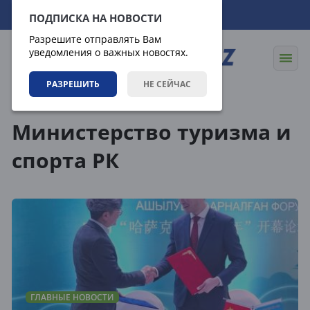
10.08.2026
13:48:55
ПОДПИСКА НА НОВОСТИ
Разрешите отправлять Вам
уведомления о важных новостях.
РАЗРЕШИТЬ
НЕ СЕЙЧАС
Теги
Министерство туризма и
спорта РК
ГЛАВНЫЕ НОВОСТИ