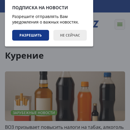
08.08.2026
04:41:42
ПОДПИСКА НА НОВОСТИ
Разрешите отправлять Вам
уведомления о важных новостях.
РАЗРЕШИТЬ
НЕ СЕЙЧАС
Теги
Курение
ЗАРУБЕЖНЫЕ НОВОСТИ
ВОЗ призывает повысить налоги на табак, алкоголь