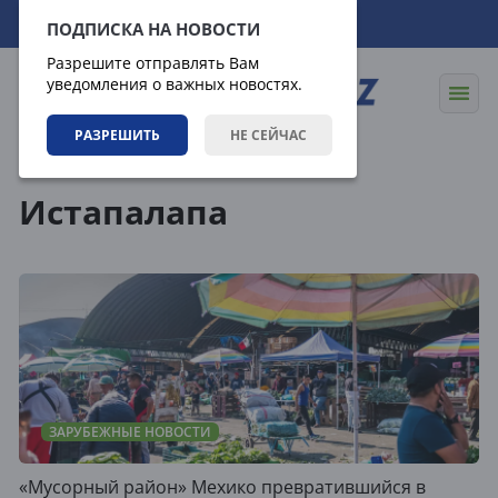
07.08.2026
14:25:39
ПОДПИСКА НА НОВОСТИ
Разрешите отправлять Вам
уведомления о важных новостях.
РАЗРЕШИТЬ
НЕ СЕЙЧАС
Теги
Истапалапа
ЗАРУБЕЖНЫЕ НОВОСТИ
«Мусорный район» Мехико превратившийся в