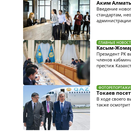
Аким Алматы:
Введение ново
стандартам, не
администрации
ГЛАВНЫЕ НОВОС
Касым-Жомар
Президент РК в
членов кабмина
престиж Казахс
ФОТОРЕПОРТАЖИ
Токаев посе
В ходе своего 
также осмотрит