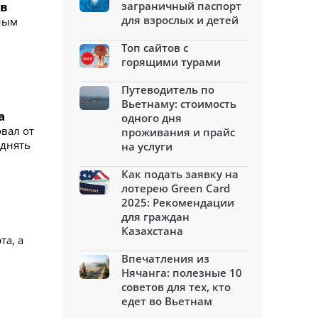
ов
заграничный паспорт
для взрослых и детей
ным
Топ сайтов с
горящими турами
Путеводитель по
Вьетнаму: стоимость
а
одного дня
вал от
проживания и прайс
однять
на услуги
Как подать заявку на
лотерею Green Card
2025: Рекомендации
для граждан
Казахстана
та, а
Впечатления из
Нячанга: полезные 10
советов для тех, кто
едет во Вьетнам